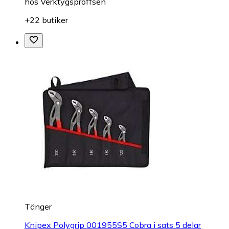
hos
Verktygsproffsen
+22 butiker
Tänger
Knipex Polygrip 001955S5 Cobra i sats 5 delar