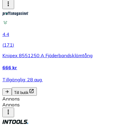
4.4
(
171
)
Knipex 8551250 A Fjäderbandsklämtång
666 kr
Tillgänglig: 28 aug.
Till butik
Annons
Annons