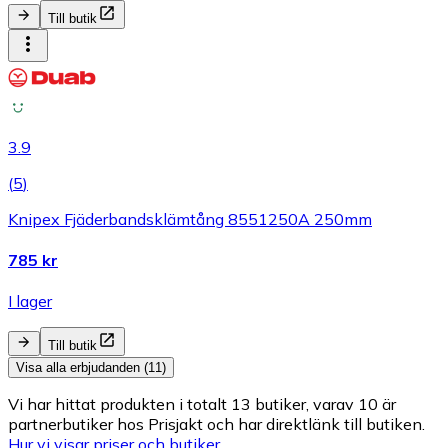
Till butik
3.9
(
5
)
Knipex Fjäderbandsklämtång 8551250A 250mm
785 kr
I lager
Till butik
Visa alla erbjudanden (11)
Vi har hittat produkten i totalt 13 butiker, varav 10 är
partnerbutiker hos Prisjakt och har direktlänk till butiken.
Hur vi visar priser och butiker.