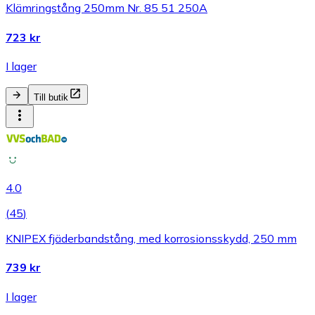
Klämringstång 250mm Nr. 85 51 250A
723 kr
I lager
Till butik
4.0
(
45
)
KNIPEX fjäderbandstång, med korrosionsskydd, 250 mm
739 kr
I lager