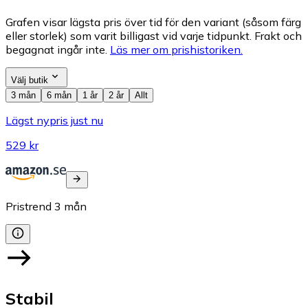
Grafen visar lägsta pris över tid för den variant (såsom färg
eller storlek) som varit billigast vid varje tidpunkt. Frakt och
begagnat ingår inte.
Läs mer om prishistoriken.
Välj butik
3 mån
6 mån
1 år
2 år
Allt
Lägst nypris just nu
529 kr
Pristrend
3
mån
Stabil