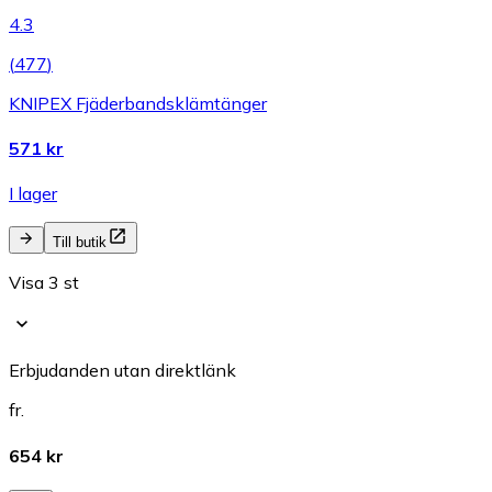
4.3
(
477
)
KNIPEX Fjäderbandsklämtänger
571 kr
I lager
Till butik
Visa 3 st
Erbjudanden utan direktlänk
fr.
654 kr