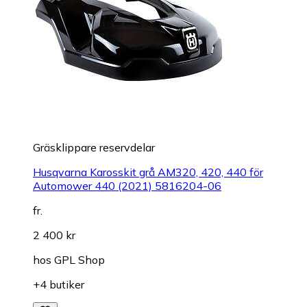
Gräsklippare reservdelar
Husqvarna Karosskit grå AM320, 420, 440 för
Automower 440 (2021) 5816204-06
fr.
2 400 kr
hos
GPL Shop
+4 butiker