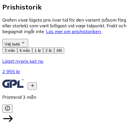
Prishistorik
Grafen visar lägsta pris över tid för den variant (såsom färg
eller storlek) som varit billigast vid varje tidpunkt. Frakt och
begagnat ingår inte.
Läs mer om prishistoriken.
Välj butik
3 mån
6 mån
1 år
2 år
Allt
Lägst nypris just nu
2 955 kr
Pristrend
3
mån