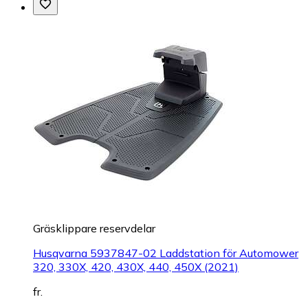
Gräsklippare reservdelar
Husqvarna 5937847-02 Laddstation för Automower
320, 330X, 420, 430X, 440, 450X (2021)
fr.