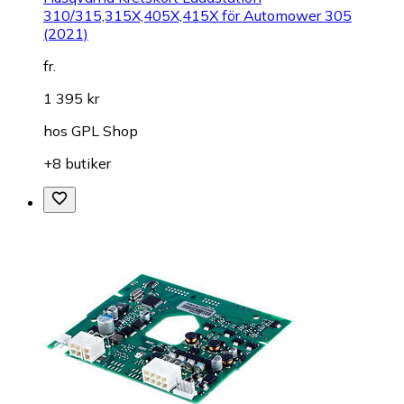
310/315,315X,405X,415X för Automower 305
(2021)
fr.
1 395 kr
hos
GPL Shop
+8 butiker