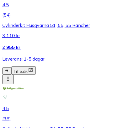
4.5
(
54
)
Cylinderkit Husqvarna 51, 55, 55 Rancher
3 110 kr
2 955 kr
Leverans: 1-5 dagar
Till butik
4.5
(
38
)