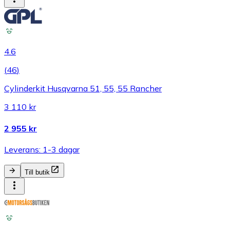
4.6
(
46
)
Cylinderkit Husqvarna 51, 55, 55 Rancher
3 110 kr
2 955 kr
Leverans: 1-3 dagar
Till butik