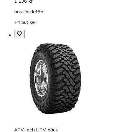
1 136 kr
hos
Däck365
+4 butiker
ATV- och UTV-däck