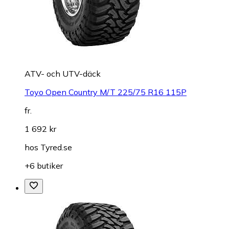
ATV- och UTV-däck
Toyo Open Country M/T 225/75 R16 115P
fr.
1 692 kr
hos
Tyred.se
+6 butiker