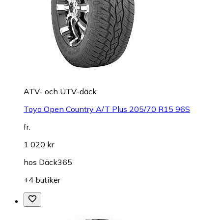
ATV- och UTV-däck
Toyo Open Country A/T Plus 205/70 R15 96S
fr.
1 020 kr
hos
Däck365
+4 butiker