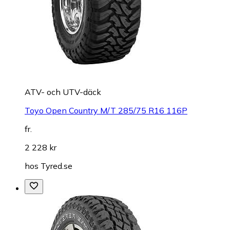
ATV- och UTV-däck
Toyo Open Country M/T 285/75 R16 116P
fr.
2 228 kr
hos
Tyred.se