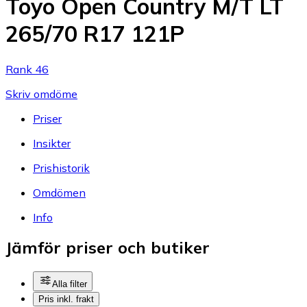
Toyo Open Country M/T LT
265/70 R17 121P
Rank 46
Skriv omdöme
Priser
Insikter
Prishistorik
Omdömen
Info
Jämför priser och butiker
Alla filter
Pris inkl. frakt