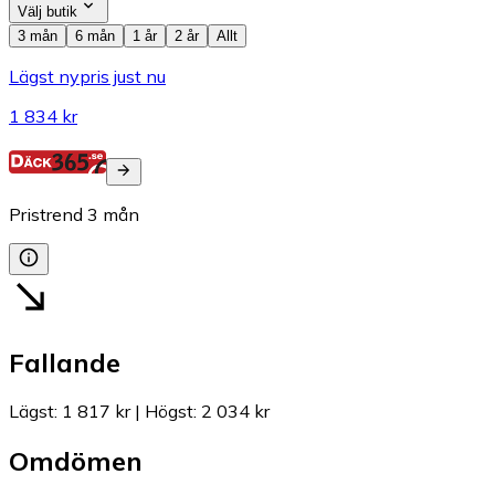
Välj butik
3 mån
6 mån
1 år
2 år
Allt
Lägst nypris just nu
1 834 kr
Pristrend
3
mån
Fallande
Lägst
:
1 817 kr
|
Högst
:
2 034 kr
Omdömen