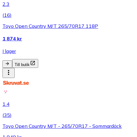
2.3
(
16
)
Toyo Open Country M/T 265/70R17 118P
1 874 kr
I lager
Till butik
1.4
(
35
)
Toyo Open Country M/T - 265/70R17 - Sommardäck