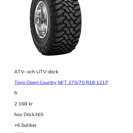
ATV- och UTV-däck
Toyo Open Country M/T 275/70 R18 121P
fr.
2 168 kr
hos
Däck365
+6 butiker