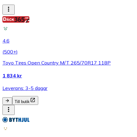
4.6
(
500+
)
Toyo Tires Open Country M/T 265/70R17 118P
1 834 kr
Leverans: 3-5 dagar
Till butik