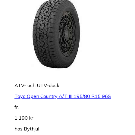
ATV- och UTV-däck
Toyo Open Country A/T III 195/80 R15 96S
fr.
1 190 kr
hos
Bythjul