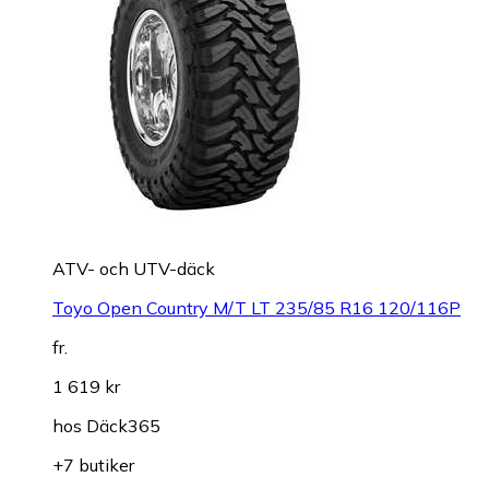
ATV- och UTV-däck
Toyo Open Country M/T LT 235/85 R16 120/116P
fr.
1 619 kr
hos
Däck365
+7 butiker