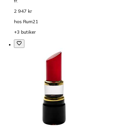
fr.
2 947 kr
hos
Rum21
+3 butiker