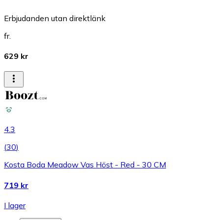
Erbjudanden utan direktlänk
fr.
629 kr
4.3
(
30
)
Kosta Boda Meadow Vas Höst - Red - 30 CM
719 kr
I lager