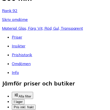
Rank 92
Skriv omdöme
Material: Glas, Färg: Vit, Röd, Gul, Transparent
Priser
Insikter
Prishistorik
Omdömen
Info
Jämför priser och butiker
Alla filter
I lager
Pris inkl. frakt