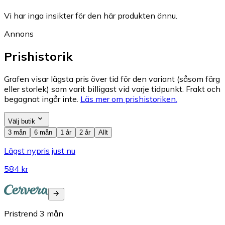
Vi har inga insikter för den här produkten ännu.
Annons
Prishistorik
Grafen visar lägsta pris över tid för den variant (såsom färg
eller storlek) som varit billigast vid varje tidpunkt. Frakt och
begagnat ingår inte.
Läs mer om prishistoriken.
Välj butik
3 mån
6 mån
1 år
2 år
Allt
Lägst nypris just nu
584 kr
Pristrend
3
mån