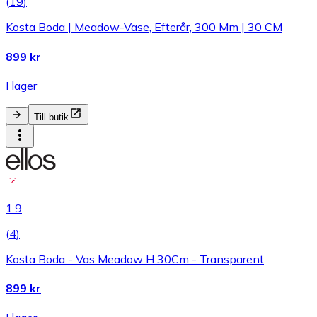
(
19
)
Kosta Boda | Meadow-Vase, Efterår, 300 Mm | 30 CM
899 kr
I lager
Till butik
1.9
(
4
)
Kosta Boda - Vas Meadow H 30Cm - Transparent
899 kr