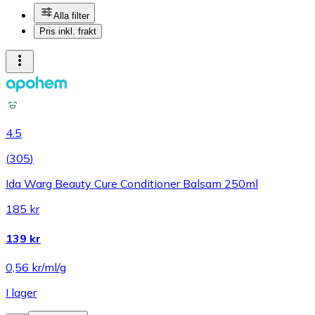
Alla filter
Pris inkl. frakt
4.5
(
305
)
Ida Warg Beauty Cure Conditioner Balsam 250ml
185 kr
139 kr
0,56 kr/ml/g
I lager