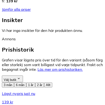
fr.
139 kr
Jämför alla priser
Insikter
Vi har inga insikter för den här produkten ännu.
Annons
Prishistorik
Grafen visar lägsta pris över tid för den variant (såsom färg
eller storlek) som varit billigast vid varje tidpunkt. Frakt och
begagnat ingår inte.
Läs mer om prishistoriken.
Välj butik
3 mån
6 mån
1 år
2 år
Allt
Lägst nypris just nu
139 kr