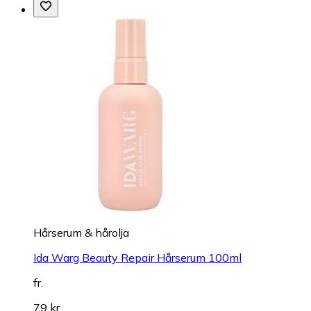
Hårserum & hårolja
Ida Warg Beauty Repair Hårserum 100ml
fr.
79 kr