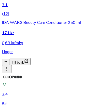
3.1
(
12
)
IDA WARG Beauty Cure Conditioner 250 ml
171 kr
0,68 kr/ml/g
I lager
Till butik
3.4
(
6
)