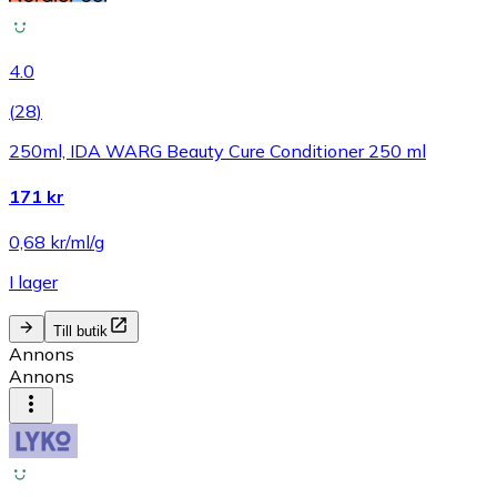
4.0
(
28
)
250ml, IDA WARG Beauty Cure Conditioner 250 ml
171 kr
0,68 kr/ml/g
I lager
Till butik
Annons
Annons