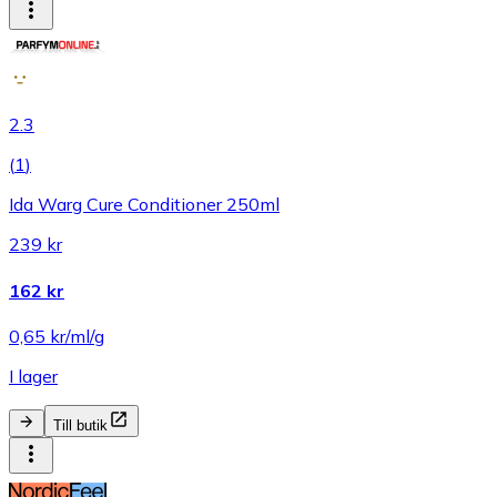
2.3
(
1
)
Ida Warg Cure Conditioner 250ml
239 kr
162 kr
0,65 kr/ml/g
I lager
Till butik