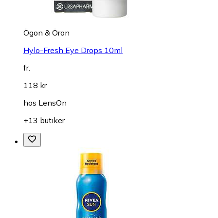
Ögon & Öron
Hylo-Fresh Eye Drops 10ml
fr.
118 kr
hos
LensOn
+13 butiker