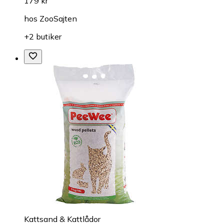
179 kr
hos
ZooSajten
+2 butiker
Kattsand & Kattlådor