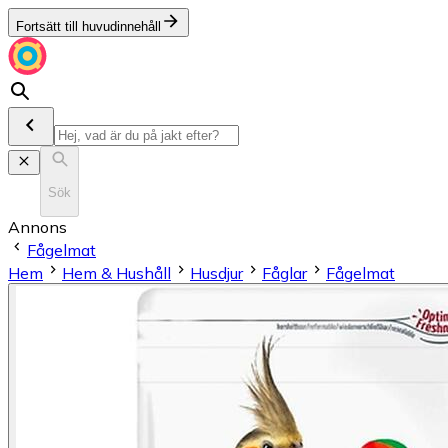
Fortsätt till huvudinnehåll
Sök
Annons
Fågelmat
Hem
Hem & Hushåll
Husdjur
Fåglar
Fågelmat