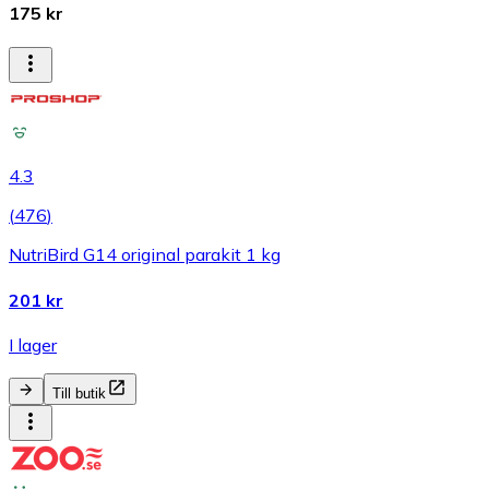
175 kr
4.3
(
476
)
NutriBird G14 original parakit 1 kg
201 kr
I lager
Till butik