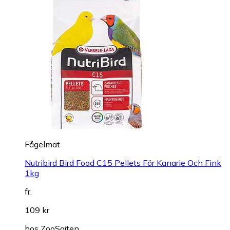
Fågelmat
Nutribird Bird Food C15 Pellets För Kanarie Och Fink
1kg
fr.
109 kr
hos
ZooSajten