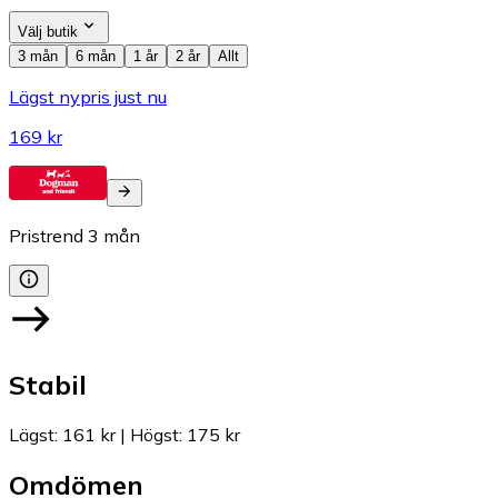
Välj butik
3 mån
6 mån
1 år
2 år
Allt
Lägst nypris just nu
169 kr
Pristrend
3
mån
Stabil
Lägst
:
161 kr
|
Högst
:
175 kr
Omdömen