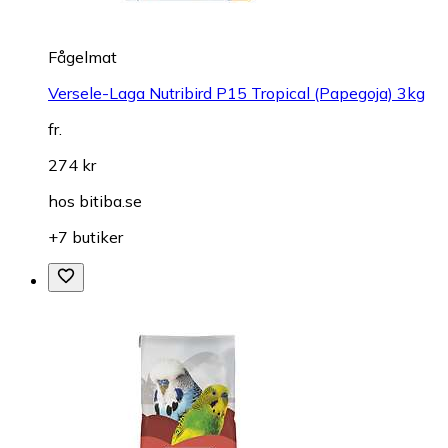
Fågelmat
Versele-Laga Nutribird P15 Tropical (Papegoja) 3kg
fr.
274 kr
hos
bitiba.se
+7 butiker