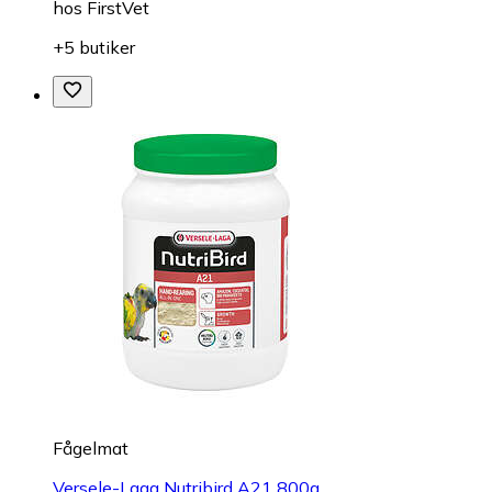
hos
FirstVet
+5 butiker
Fågelmat
Versele-Laga Nutribird A21 800g