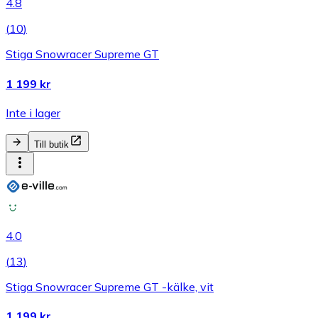
4.8
(
10
)
Stiga Snowracer Supreme GT
1 199 kr
Inte i lager
Till butik
4.0
(
13
)
Stiga Snowracer Supreme GT -kälke, vit
1 199 kr