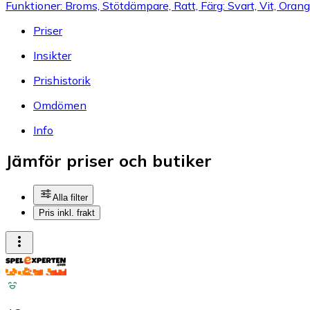
Funktioner: Broms, Stötdämpare, Ratt, Färg: Svart, Vit, Oran
Priser
Insikter
Prishistorik
Omdömen
Info
Jämför priser och butiker
Alla filter
Pris inkl. frakt