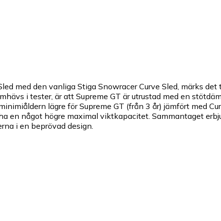
led med den vanliga Stiga Snowracer Curve Sled, märks det 
amhävs i tester, är att Supreme GT är utrustad med en stötdäm
iåldern lägre för Supreme GT (från 3 år) jämfört med Curve-
ha en något högre maximal viktkapacitet. Sammantaget erbj
rna i en beprövad design.