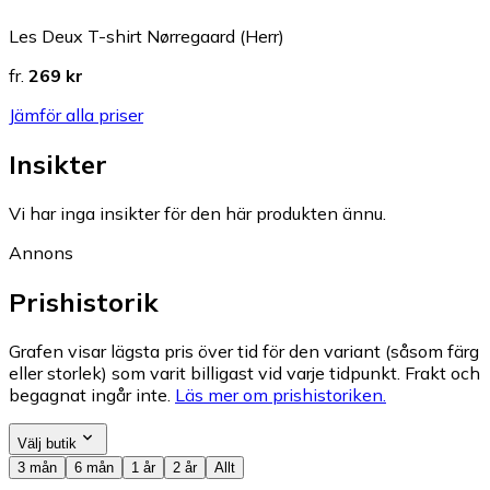
Les Deux T-shirt Nørregaard (Herr)
fr.
269 kr
Jämför alla priser
Insikter
Vi har inga insikter för den här produkten ännu.
Annons
Prishistorik
Grafen visar lägsta pris över tid för den variant (såsom färg
eller storlek) som varit billigast vid varje tidpunkt. Frakt och
begagnat ingår inte.
Läs mer om prishistoriken.
Välj butik
3 mån
6 mån
1 år
2 år
Allt