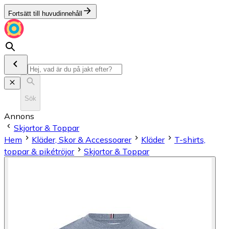
Fortsätt till huvudinnehåll
Sök
Annons
Skjortor & Toppar
Hem
Kläder, Skor & Accessoarer
Kläder
T-shirts,
toppar & pikétröjor
Skjortor & Toppar