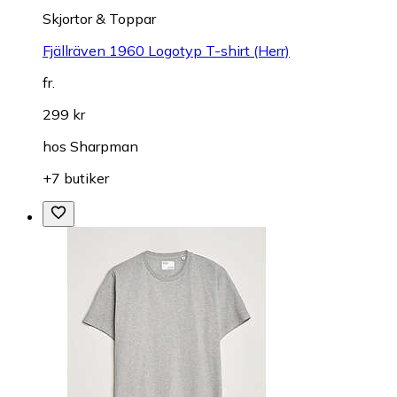
Skjortor & Toppar
Fjällräven 1960 Logotyp T-shirt (Herr)
fr.
299 kr
hos
Sharpman
+7 butiker