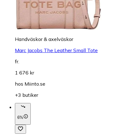
Handväskor & axelväskor
Marc Jacobs The Leather Small Tote
fr.
1 676 kr
hos
Miinto.se
+3 butiker
6%