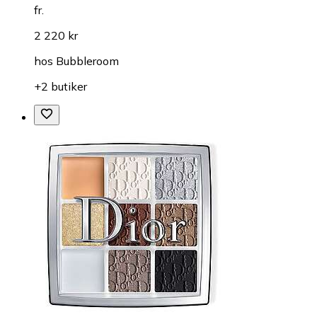
fr.
2 220 kr
hos
Bubbleroom
+2 butiker