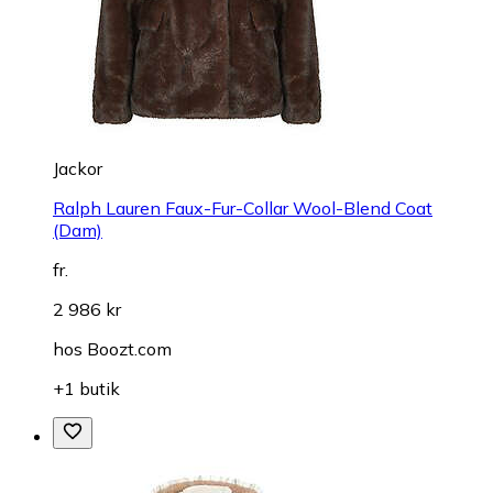
Jackor
Ralph Lauren Faux-Fur-Collar Wool-Blend Coat
(Dam)
fr.
2 986 kr
hos
Boozt.com
+1 butik