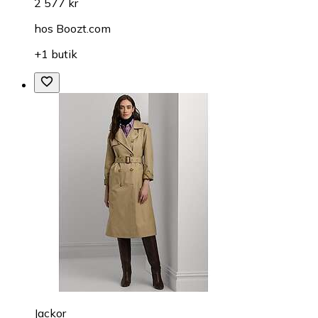
2 577 kr
hos
Boozt.com
+1 butik
Jackor