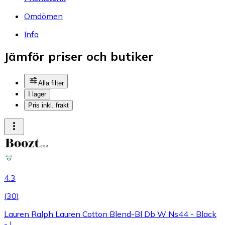
Omdömen
Info
Jämför priser och butiker
Alla filter
I lager
Pris inkl. frakt
4.3
(
30
)
Lauren Ralph Lauren Cotton Blend-Bl Db W Ns44 - Black
- L