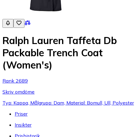
Ralph Lauren Taffeta Db
Packable Trench Coat
(Women's)
Rank 2689
Skriv omdöme
Typ: Kappa, Målgrupp: Dam, Material: Bomull, Ull, Polyester
Priser
Insikter
Prishistorik