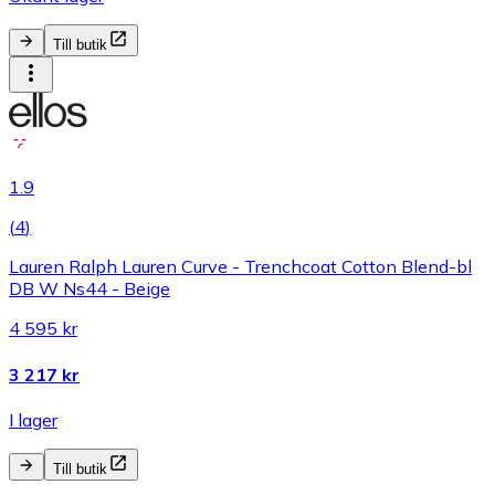
Till butik
1.9
(
4
)
Lauren Ralph Lauren Curve - Trenchcoat Cotton Blend-bl
DB W Ns44 - Beige
4 595 kr
3 217 kr
I lager
Till butik