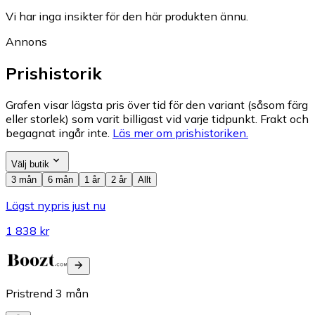
Vi har inga insikter för den här produkten ännu.
Annons
Prishistorik
Grafen visar lägsta pris över tid för den variant (såsom färg
eller storlek) som varit billigast vid varje tidpunkt. Frakt och
begagnat ingår inte.
Läs mer om prishistoriken.
Välj butik
3 mån
6 mån
1 år
2 år
Allt
Lägst nypris just nu
1 838 kr
Pristrend
3
mån