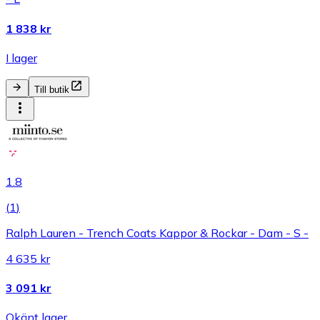
1 838 kr
I lager
Till butik
1.8
(
1
)
Ralph Lauren - Trench Coats Kappor & Rockar - Dam - S -
4 635 kr
3 091 kr
Okänt lager