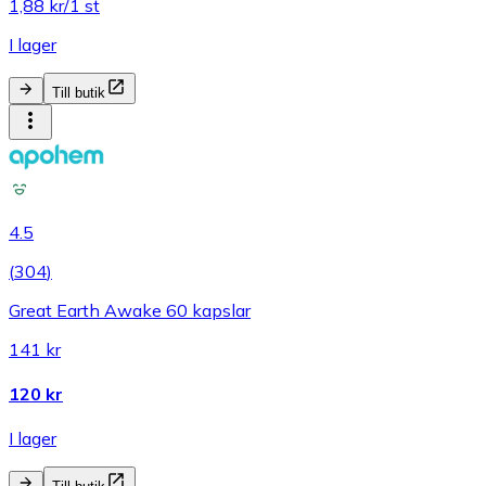
1,88 kr/1 st
I lager
Till butik
4.5
(
304
)
Great Earth Awake 60 kapslar
141 kr
120 kr
I lager