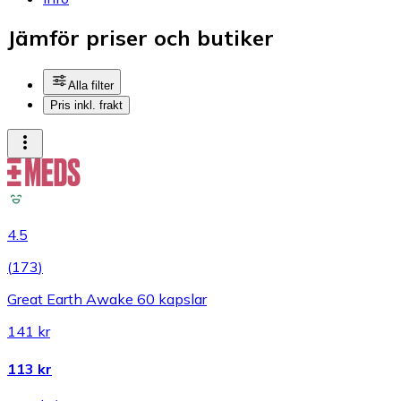
Jämför priser och butiker
Alla filter
Pris inkl. frakt
4.5
(
173
)
Great Earth Awake 60 kapslar
141 kr
113 kr