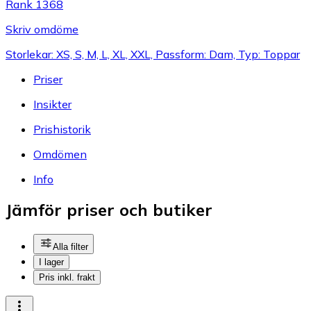
Rank 1368
Skriv omdöme
Storlekar: XS, S, M, L, XL, XXL, Passform: Dam, Typ: Toppar
Priser
Insikter
Prishistorik
Omdömen
Info
Jämför priser och butiker
Alla filter
I lager
Pris inkl. frakt