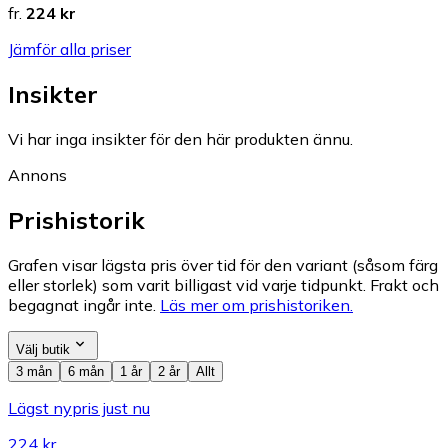
fr.
224 kr
Jämför alla priser
Insikter
Vi har inga insikter för den här produkten ännu.
Annons
Prishistorik
Grafen visar lägsta pris över tid för den variant (såsom färg
eller storlek) som varit billigast vid varje tidpunkt. Frakt och
begagnat ingår inte.
Läs mer om prishistoriken.
Välj butik
3 mån
6 mån
1 år
2 år
Allt
Lägst nypris just nu
224 kr