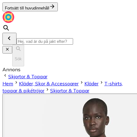
Fortsätt till huvudinnehåll
Sök
Annons
Skjortor & Toppar
Hem
Kläder, Skor & Accessoarer
Kläder
T-shirts,
toppar & pikétröjor
Skjortor & Toppar