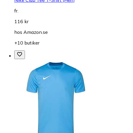
Nike Club Tee T-Shirt (Herr)
fr.
116 kr
hos
Amazon.se
+10 butiker