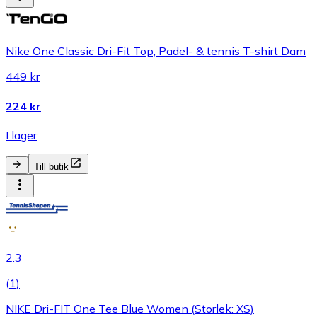
Nike One Classic Dri-Fit Top, Padel- & tennis T-shirt Dam
449 kr
224 kr
I lager
Till butik
2.3
(
1
)
NIKE Dri-FIT One Tee Blue Women (Storlek: XS)