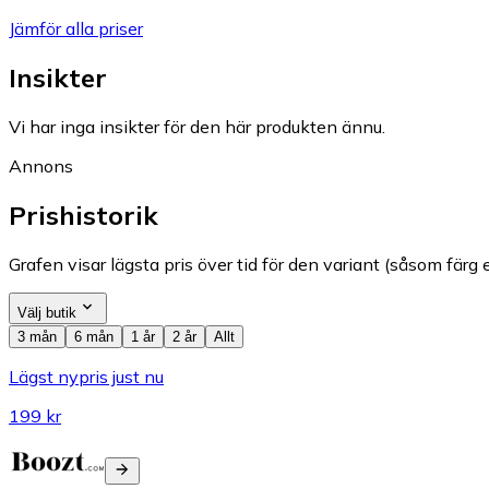
Jämför alla priser
Insikter
Vi har inga insikter för den här produkten ännu.
Annons
Prishistorik
Grafen visar lägsta pris över tid för den variant (såsom färg e
Välj butik
3 mån
6 mån
1 år
2 år
Allt
Lägst nypris just nu
199 kr