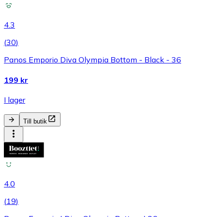
4.3
(
30
)
Panos Emporio Diva Olympia Bottom - Black - 36
199 kr
I lager
Till butik
4.0
(
19
)