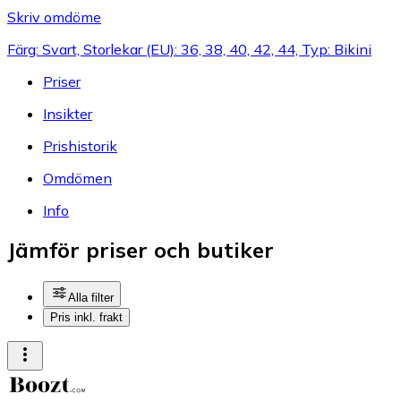
Skriv omdöme
Färg: Svart, Storlekar (EU): 36, 38, 40, 42, 44, Typ: Bikini
Priser
Insikter
Prishistorik
Omdömen
Info
Jämför priser och butiker
Alla filter
Pris inkl. frakt