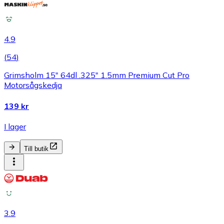
4.9
(
54
)
Grimsholm 15" 64dl .325" 1.5mm Premium Cut Pro
Motorsågskedja
139 kr
I lager
Till butik
3.9