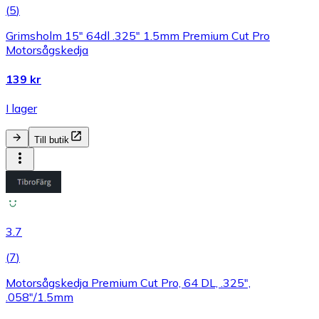
(
5
)
Grimsholm 15" 64dl .325" 1.5mm Premium Cut Pro
Motorsågskedja
139 kr
I lager
Till butik
3.7
(
7
)
Motorsågskedja Premium Cut Pro, 64 DL, .325",
.058"/1.5mm