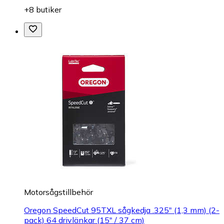
+8 butiker
Motorsågstillbehör
Oregon SpeedCut 95TXL sågkedja .325" (1,3 mm) (2-
pack) 64 drivlänkar (15" / 37 cm)