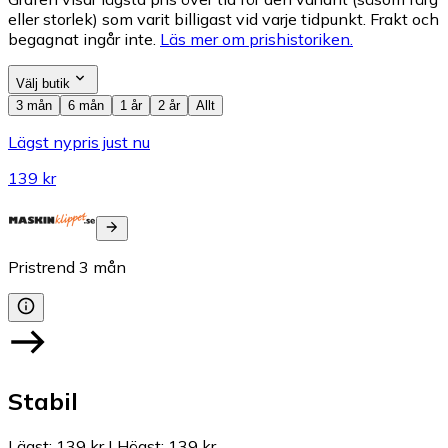
eller storlek) som varit billigast vid varje tidpunkt. Frakt och
begagnat ingår inte.
Läs mer om prishistoriken.
Välj butik
3 mån
6 mån
1 år
2 år
Allt
Lägst nypris just nu
139 kr
Pristrend
3
mån
Stabil
Lägst
:
139 kr
|
Högst
:
139 kr