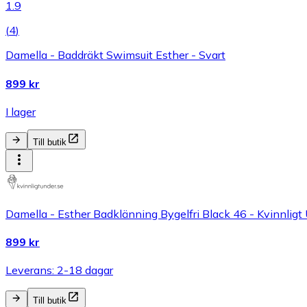
1.9
(
4
)
Damella - Baddräkt Swimsuit Esther - Svart
899 kr
I lager
Till butik
Damella - Esther Badklänning Bygelfri Black 46 - Kvinnligt
899 kr
Leverans: 2-18 dagar
Till butik