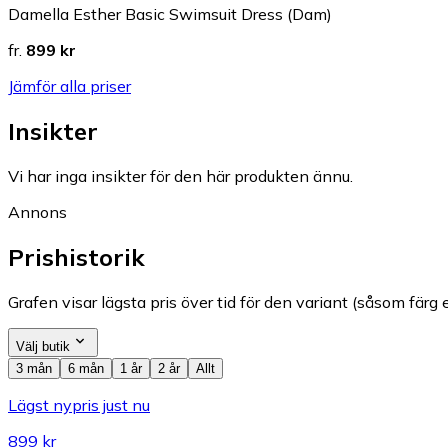
Damella Esther Basic Swimsuit Dress (Dam)
fr.
899 kr
Jämför alla priser
Insikter
Vi har inga insikter för den här produkten ännu.
Annons
Prishistorik
Grafen visar lägsta pris över tid för den variant (såsom färg e
Välj butik
3 mån
6 mån
1 år
2 år
Allt
Lägst nypris just nu
899 kr