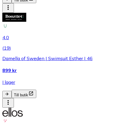
Till butik
4.0
(
19
)
Damella of Sweden | Swimsuit Esther | 46
899 kr
I lager
Till butik