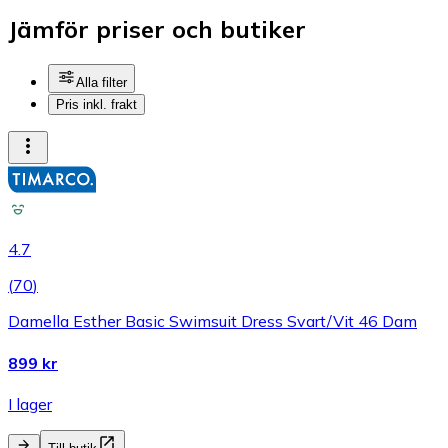
Jämför priser och butiker
Alla filter
Pris inkl. frakt
4.7
(
70
)
Damella Esther Basic Swimsuit Dress Svart/Vit 46 Dam
899 kr
I lager