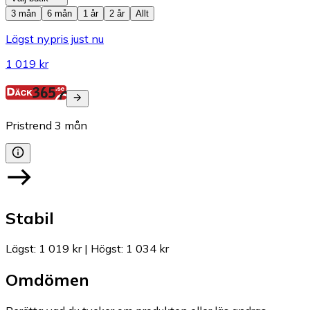
3 mån
6 mån
1 år
2 år
Allt
Lägst nypris just nu
1 019 kr
Pristrend
3
mån
Stabil
Lägst
:
1 019 kr
|
Högst
:
1 034 kr
Omdömen