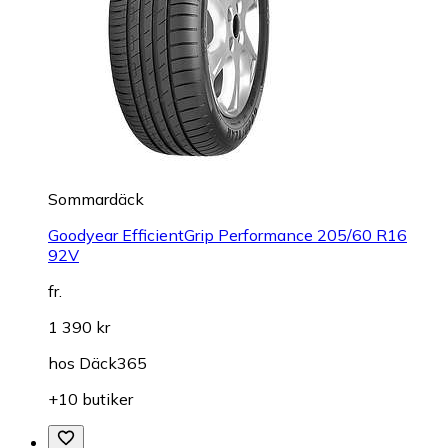
Sommardäck
Goodyear EfficientGrip Performance 205/60 R16
92V
fr.
1 390 kr
hos
Däck365
+10 butiker