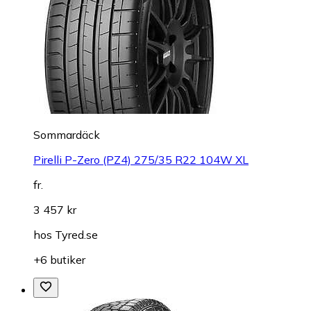
Sommardäck
Pirelli P-Zero (PZ4) 275/35 R22 104W XL
fr.
3 457 kr
hos
Tyred.se
+6 butiker