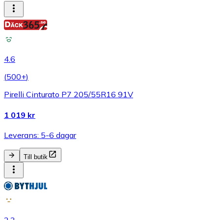
4.6
(
500+
)
Pirelli Cinturato P7 205/55R16 91V
1 019 kr
Leverans: 5-6 dagar
Till butik
2.3