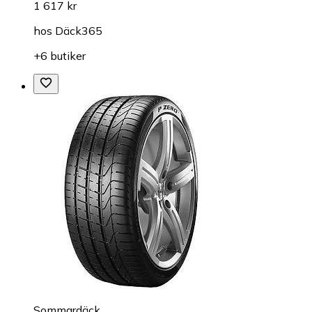
1 617 kr
hos
Däck365
+6 butiker
Sommardäck