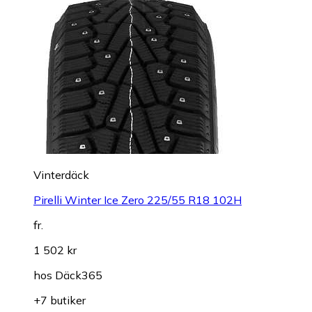
Vinterdäck
Pirelli Winter Ice Zero 225/55 R18 102H
fr.
1 502 kr
hos
Däck365
+7 butiker