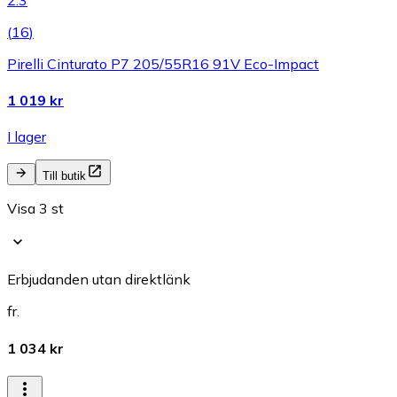
(
16
)
Pirelli Cinturato P7 205/55R16 91V Eco-Impact
1 019 kr
I lager
Till butik
Visa 3 st
Erbjudanden utan direktlänk
fr.
1 034 kr