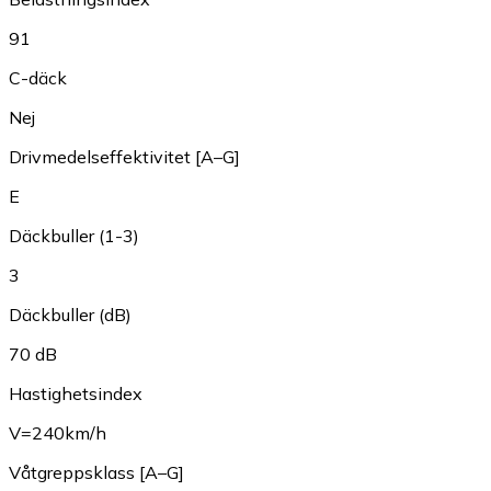
91
C-däck
Nej
Drivmedelseffektivitet [A–G]
E
Däckbuller (1-3)
3
Däckbuller (dB)
70 dB
Hastighetsindex
V=240km/h
Våtgreppsklass [A–G]