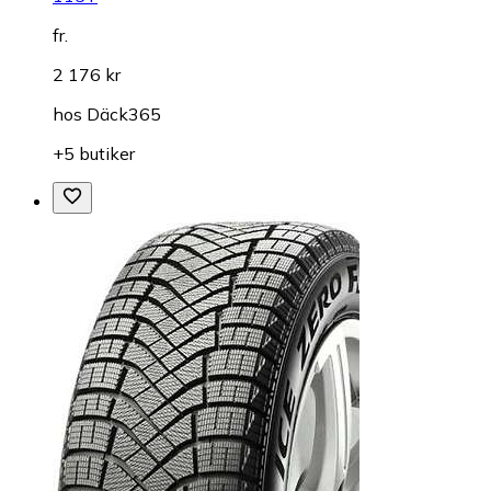
fr.
2 176 kr
hos
Däck365
+5 butiker