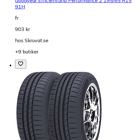
Goodyear EfficientGrip Performance 2 195/65 R15
91H
fr.
903 kr
hos
Skruvat.se
+9 butiker