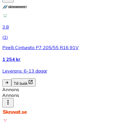
3.8
(
1
)
Pirelli Cinturato P7 205/55 R16 91V
1 254 kr
Leverans: 6-13 dagar
Till butik
Annons
Annons