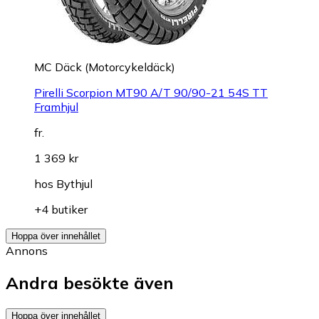
MC Däck (Motorcykeldäck)
Pirelli Scorpion MT90 A/T 90/90-21 54S TT
Framhjul
fr.
1 369 kr
hos
Bythjul
+4 butiker
Hoppa över innehållet
Annons
Andra besökte även
Hoppa över innehållet