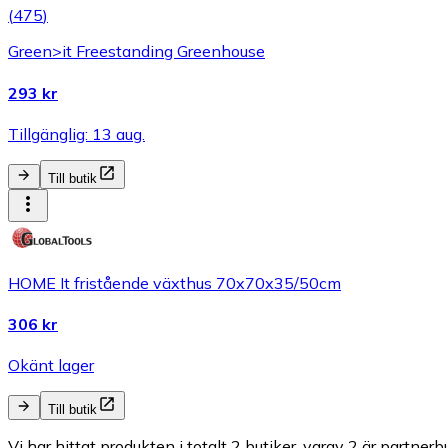
(
475
)
Green>it Freestanding Greenhouse
293 kr
Tillgänglig: 13 aug.
Till butik
HOME It fristående växthus 70x70x35/50cm
306 kr
Okänt lager
Till butik
Vi har hittat produkten i totalt 2 butiker, varav 2 är partnerbu