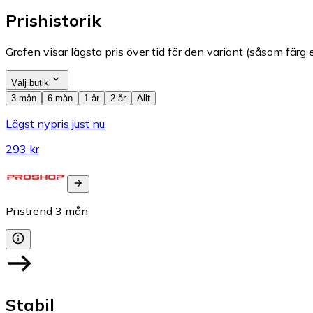
Prishistorik
Grafen visar lägsta pris över tid för den variant (såsom färg e
Välj butik
3 mån
6 mån
1 år
2 år
Allt
Lägst nypris just nu
293 kr
Pristrend
3
mån
Stabil