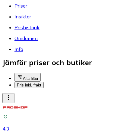
Priser
Insikter
Prishistorik
Omdömen
Info
Jämför priser och butiker
Alla filter
Pris inkl. frakt
4.3