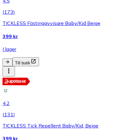
4.5
(
173
)
TICKLESS Fästingavvisare Baby/Kid Beige
399 kr
I lager
Till butik
4.2
(
131
)
TICKLESS Tick Repellent Baby/Kid, Beige
399 kr