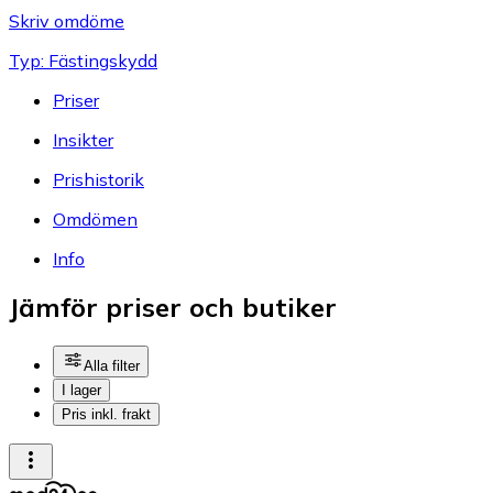
Skriv omdöme
Typ: Fästingskydd
Priser
Insikter
Prishistorik
Omdömen
Info
Jämför priser och butiker
Alla filter
I lager
Pris inkl. frakt