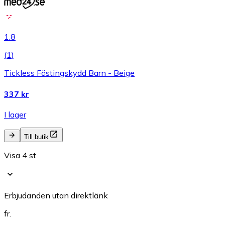
1.8
(
1
)
Tickless Fästingskydd Barn - Beige
337 kr
I lager
Till butik
Visa 4 st
Erbjudanden utan direktlänk
fr.