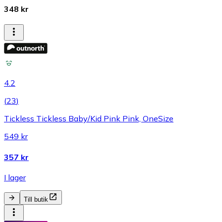
348 kr
4.2
(
23
)
Tickless Tickless Baby/Kid Pink Pink, OneSize
549 kr
357 kr
I lager
Till butik