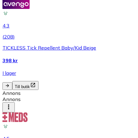
4.3
(
208
)
TICKLESS Tick Repellent Baby/Kid Beige
398 kr
I lager
Till butik
Annons
Annons