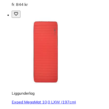
fr. 844 kr
Liggunderlag
Exped MegaMat 10,0 LXW (197cm)