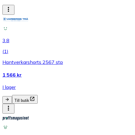
3.8
(
1
)
Hantverkarshorts 2567 stp
1 566 kr
I lager
Till butik