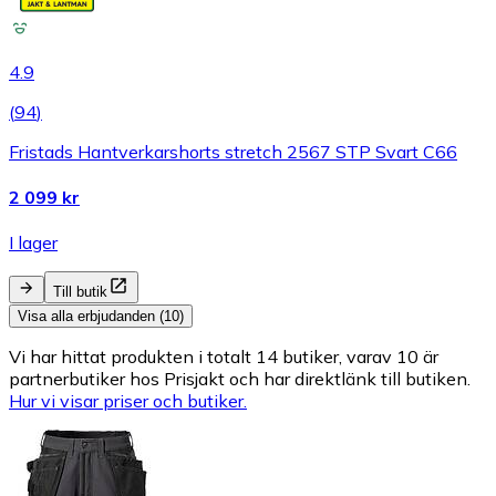
4.9
(
94
)
Fristads Hantverkarshorts stretch 2567 STP Svart C66
2 099 kr
I lager
Till butik
Visa alla erbjudanden (10)
Vi har hittat produkten i totalt 14 butiker, varav 10 är
partnerbutiker hos Prisjakt och har direktlänk till butiken.
Hur vi visar priser och butiker.