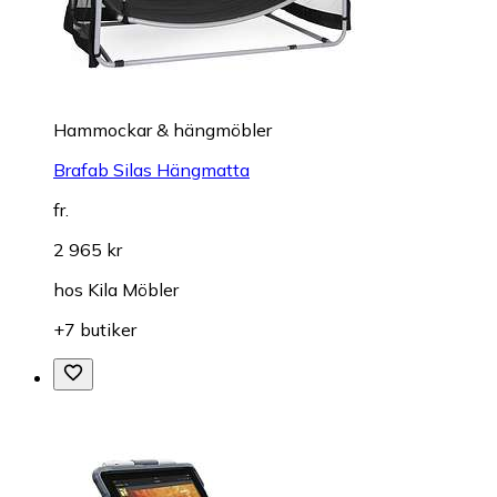
Hammockar & hängmöbler
Brafab Silas Hängmatta
fr.
2 965 kr
hos
Kila Möbler
+7 butiker