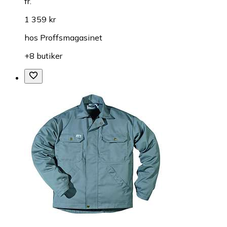
fr.
1 359 kr
hos
Proffsmagasinet
+8 butiker