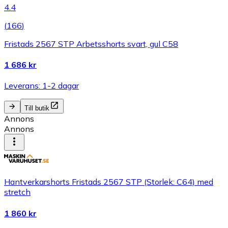
4.4
(
166
)
Fristads 2567 STP Arbetsshorts svart, gul C58
1 686 kr
Leverans: 1-2 dagar
Till butik
Annons
Annons
Hantverkarshorts Fristads 2567 STP (Storlek: C64) med
stretch
1 860 kr