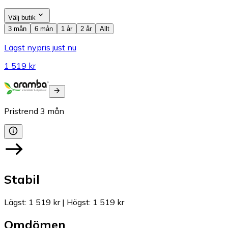
Välj butik
3 mån
6 mån
1 år
2 år
Allt
Lägst nypris just nu
1 519 kr
Pristrend
3
mån
Stabil
Lägst
:
1 519 kr
|
Högst
:
1 519 kr
Omdömen