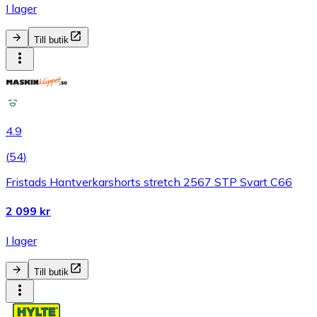
I lager
Till butik
4.9
(
54
)
Fristads Hantverkarshorts stretch 2567 STP Svart C66
2 099 kr
I lager
Till butik