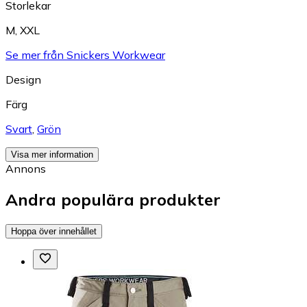
Storlekar
M
,
XXL
Se mer från Snickers Workwear
Design
Färg
Svart
,
Grön
Visa mer information
Annons
Andra populära produkter
Hoppa över innehållet