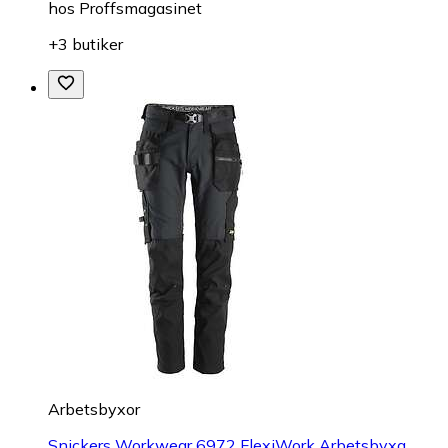
hos
Proffsmagasinet
+3 butiker
Arbetsbyxor
Snickers Workwear 6972 FlexiWork Arbetsbyxa