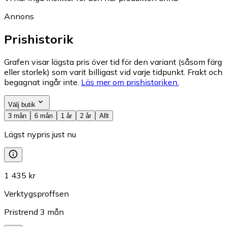
Annons
Prishistorik
Grafen visar lägsta pris över tid för den variant (såsom färg
eller storlek) som varit billigast vid varje tidpunkt. Frakt och
begagnat ingår inte.
Läs mer om prishistoriken.
Välj butik
3 mån
6 mån
1 år
2 år
Allt
Lägst nypris just nu
1 435 kr
Verktygsproffsen
Pristrend
3
mån