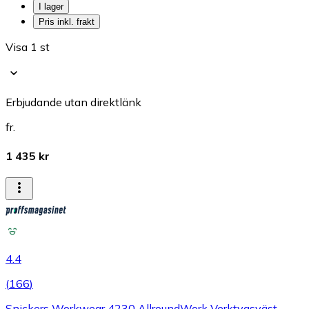
I lager
Pris inkl. frakt
Visa 1 st
Erbjudande utan direktlänk
fr.
1 435 kr
4.4
(
166
)
Snickers Workwear 4230 AllroundWork Verktygsväst