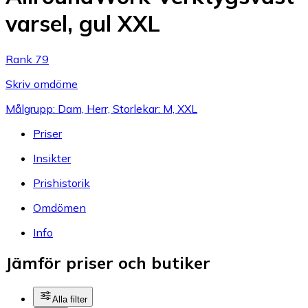
varsel, gul XXL
Rank 79
Skriv omdöme
Målgrupp: Dam, Herr, Storlekar: M, XXL
Priser
Insikter
Prishistorik
Omdömen
Info
Jämför priser och butiker
Alla filter