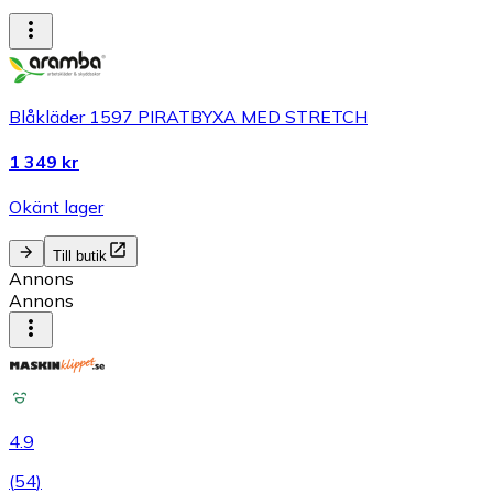
Blåkläder 1597 PIRATBYXA MED STRETCH
1 349 kr
Okänt lager
Till butik
Annons
Annons
4.9
(
54
)