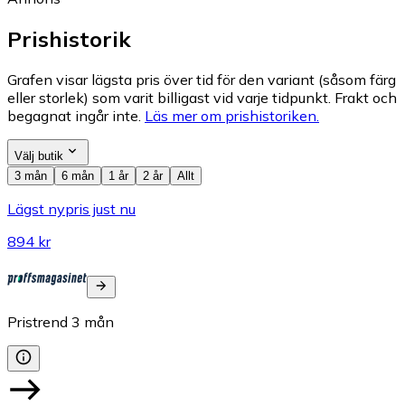
Prishistorik
Grafen visar lägsta pris över tid för den variant (såsom färg
eller storlek) som varit billigast vid varje tidpunkt. Frakt och
begagnat ingår inte.
Läs mer om prishistoriken.
Välj butik
3 mån
6 mån
1 år
2 år
Allt
Lägst nypris just nu
894 kr
Pristrend
3
mån