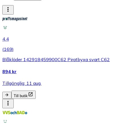
4.4
(
169
)
Blåkläder 142918459900C62 Piratbyxa svart C62
894 kr
Tillgänglig: 11 aug.
Till butik