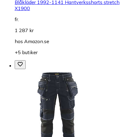
Blåkläder 1992-1141 Hantverksshorts stretch
X1900
fr.
1 287 kr
hos
Amazon.se
+5 butiker