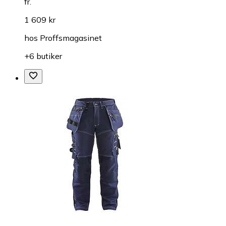
fr.
1 609 kr
hos
Proffsmagasinet
+6 butiker