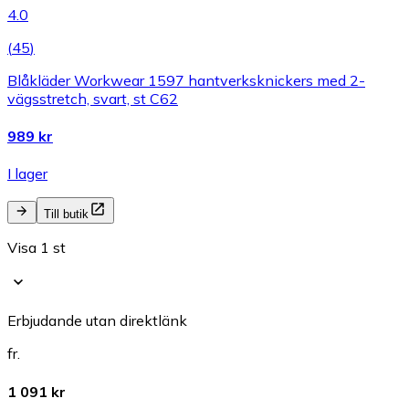
4.0
(
45
)
Blåkläder Workwear 1597 hantverksknickers med 2-
vägsstretch, svart, st C62
989 kr
I lager
Till butik
Visa 1 st
Erbjudande utan direktlänk
fr.
1 091 kr