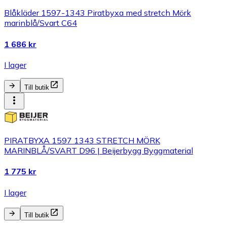
Blåkläder 1597-1343 Piratbyxa med stretch Mörk
marinblå/Svart C64
1 686 kr
I lager
Till butik
PIRATBYXA 1597 1343 STRETCH MÖRK
MARINBLÅ/SVART D96 | Beijerbygg Byggmaterial
1 775 kr
I lager
Till butik