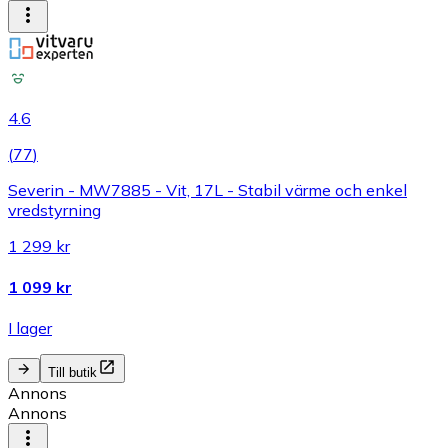
4.6
(
77
)
Severin - MW7885 - Vit, 17L - Stabil värme och enkel
vredstyrning
1 299 kr
1 099 kr
I lager
Till butik
Annons
Annons