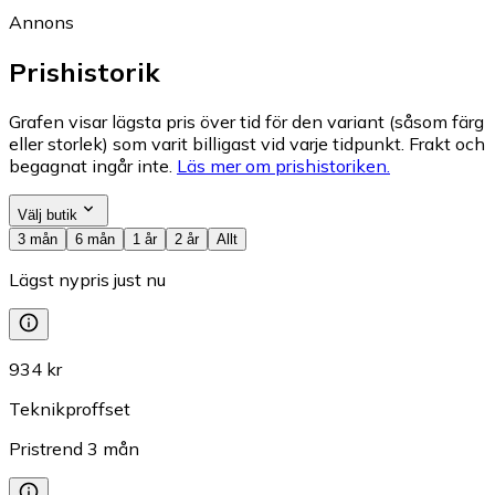
Annons
Prishistorik
Grafen visar lägsta pris över tid för den variant (såsom färg
eller storlek) som varit billigast vid varje tidpunkt. Frakt och
begagnat ingår inte.
Läs mer om prishistoriken.
Välj butik
3 mån
6 mån
1 år
2 år
Allt
Lägst nypris just nu
934 kr
Teknikproffset
Pristrend
3
mån