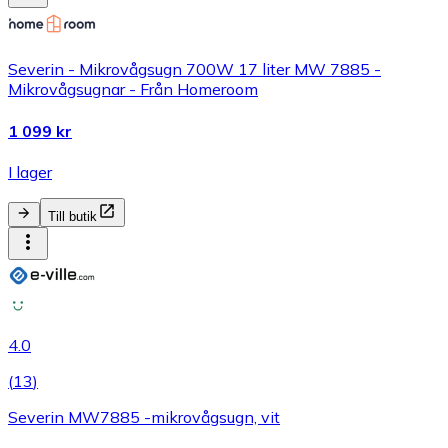
Severin - Mikrovågsugn 700W 17 liter MW 7885 -
Mikrovågsugnar - Från Homeroom
1 099 kr
I lager
Till butik
4.0
(
13
)
Severin MW7885 -mikrovågsugn, vit