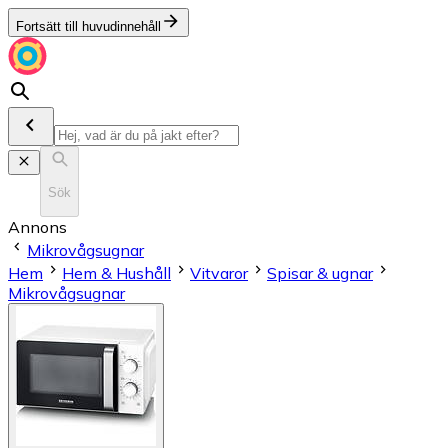
Fortsätt till huvudinnehåll
Sök
Annons
Mikrovågsugnar
Hem
Hem & Hushåll
Vitvaror
Spisar & ugnar
Mikrovågsugnar