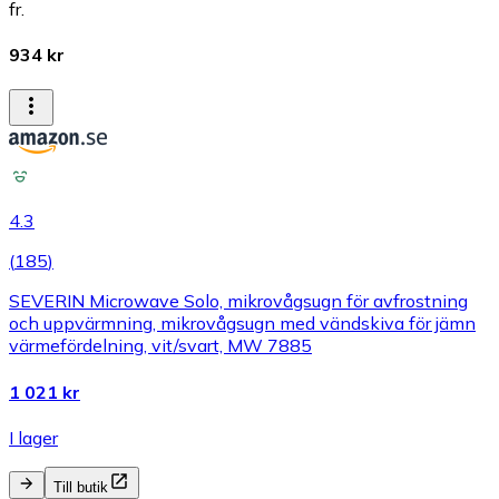
fr.
934 kr
4.3
(
185
)
SEVERIN Microwave Solo, mikrovågsugn för avfrostning
och uppvärmning, mikrovågsugn med vändskiva för jämn
värmefördelning, vit/svart, MW 7885
1 021 kr
I lager
Till butik