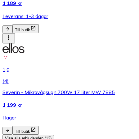
1 189 kr
Leverans: 1-3 dagar
Till butik
1.9
(
4
)
Severin - Mikrovågsugn 700W 17 liter MW 7885
1 199 kr
I lager
Till butik
Visa alla erbjudanden (12)