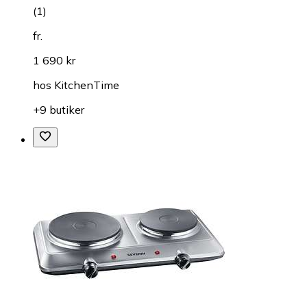
(
1
)
fr.
1 690 kr
hos
KitchenTime
+9 butiker