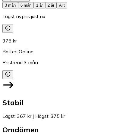
3 mån
6 mån
1 år
2 år
Allt
Lägst nypris just nu
375 kr
Batteri Online
Pristrend
3
mån
Stabil
Lägst
:
367 kr
|
Högst
:
375 kr
Omdömen