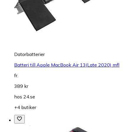
Datorbatterier
Batteri till Apple MacBook Air 13(Late 2020) mfl
fr.
389 kr
hos
24.se
+4 butiker