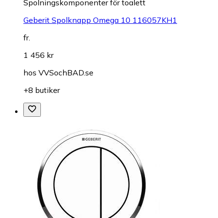
Spolningskomponenter för toalett
Geberit Spolknapp Omega 10 116057KH1
fr.
1 456 kr
hos
VVSochBAD.se
+8 butiker