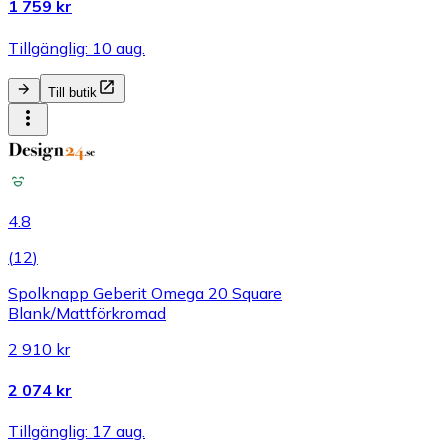
1 759 kr
Tillgänglig: 10 aug.
Till butik
4.8
(
12
)
Spolknapp Geberit Omega 20 Square
Blank/Mattförkromad
2 910 kr
2 074 kr
Tillgänglig: 17 aug.