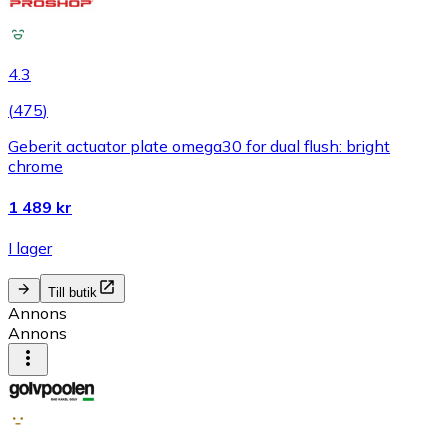
4.3
(
475
)
Geberit actuator plate omega30 for dual flush: bright
chrome
1 489 kr
I lager
Till butik
Annons
Annons