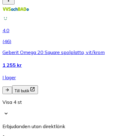
4.0
(
46
)
Geberit Omega 20 Square spolplatta, vit/krom
1 255 kr
I lager
Till butik
Visa 4 st
Erbjudanden utan direktlänk