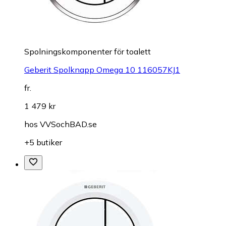
Spolningskomponenter för toalett
Geberit Spolknapp Omega 10 116057KJ1
fr.
1 479 kr
hos
VVSochBAD.se
+5 butiker