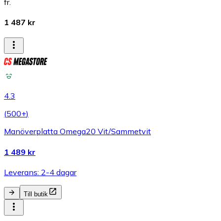
fr.
1 487 kr
4.3
(
500+
)
Manöverplatta Omega20 Vit/Sammetvit
1 489 kr
Leverans: 2-4 dagar
Till butik