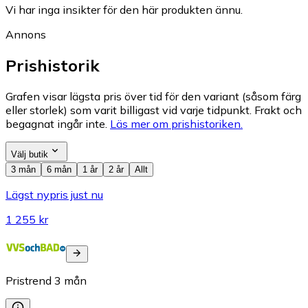
Vi har inga insikter för den här produkten ännu.
Annons
Prishistorik
Grafen visar lägsta pris över tid för den variant (såsom färg
eller storlek) som varit billigast vid varje tidpunkt. Frakt och
begagnat ingår inte.
Läs mer om prishistoriken.
Välj butik
3 mån
6 mån
1 år
2 år
Allt
Lägst nypris just nu
1 255 kr
Pristrend
3
mån