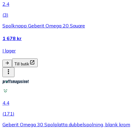
2.4
(
3
)
Spolknapp Geberit Omega 20 Square
1 678 kr
I lager
Till butik
4.4
(
171
)
Geberit Omega 30 Spolplatta dubbelspolning, blank krom