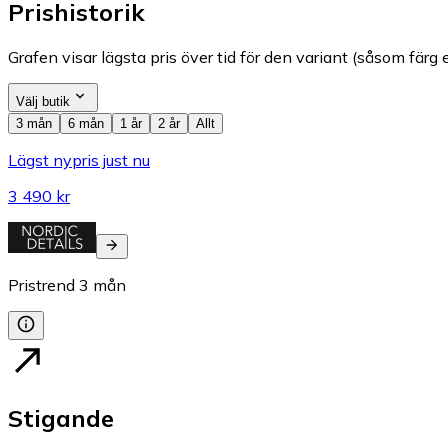
Prishistorik
Grafen visar lägsta pris över tid för den variant (såsom färg e
Välj butik
3 mån
6 mån
1 år
2 år
Allt
Lägst nypris just nu
3 490 kr
Pristrend
3
mån
Stigande