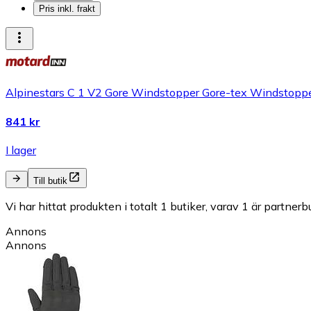
Pris inkl. frakt
Alpinestars C 1 V2 Gore Windstopper Gore-tex Windstopp
841 kr
I lager
Till butik
Vi har hittat produkten i totalt 1 butiker, varav 1 är partnerbu
Annons
Annons