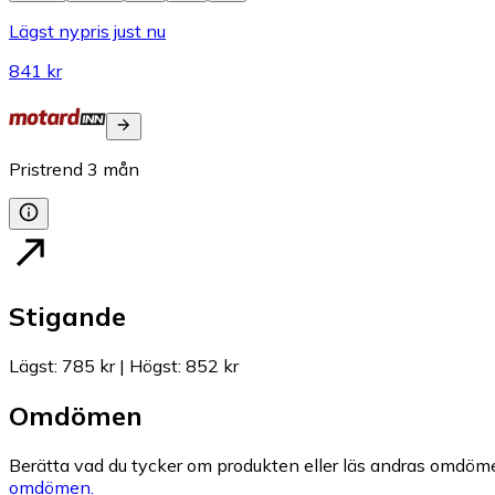
Lägst nypris just nu
841 kr
Pristrend
3
mån
Stigande
Lägst
:
785 kr
|
Högst
:
852 kr
Omdömen
Berätta vad du tycker om produkten eller läs andras omdöme
omdömen.