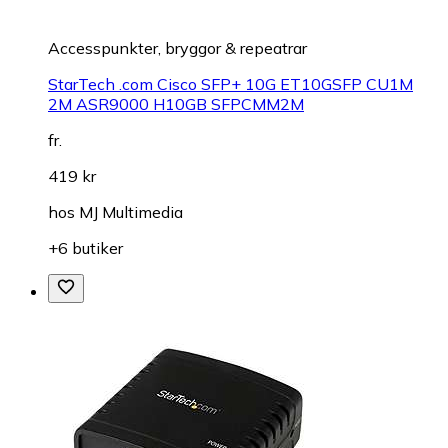
Accesspunkter, bryggor & repeatrar
StarTech .com Cisco SFP+ 10G ET10GSFP CU1M
2M ASR9000 H10GB SFPCMM2M
fr.
419 kr
hos
MJ Multimedia
+6 butiker