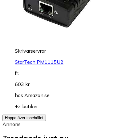
Skrivarservrar
StarTech PM1115U2
fr.
603 kr
hos
Amazon.se
+2 butiker
Hoppa över innehållet
Annons
Trendande just nu