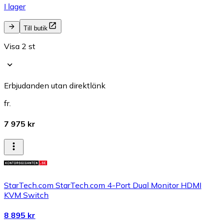
I lager
Till butik
Visa 2 st
Erbjudanden utan direktlänk
fr.
7 975 kr
StarTech.com StarTech.com 4-Port Dual Monitor HDMI
KVM Switch
8 895 kr