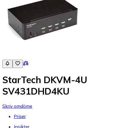
StarTech DKVM-4U
SV431DHD4KU
Skriv omdöme
Priser
Insikter