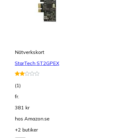
Nätverkskort
StarTech ST2GPEX
(
1
)
fr.
381 kr
hos
Amazon.se
+2 butiker