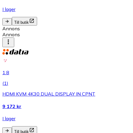
I lager
Till butik
Annons
Annons
1.8
(
1
)
HDMI KVM 4K30 DUAL DISPLAY IN CPNT
9 172 kr
I lager
Till butik