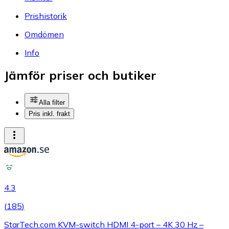
Prishistorik
Omdömen
Info
Jämför priser och butiker
Alla filter
Pris inkl. frakt
4.3
(
185
)
StarTech.com KVM-switch HDMI 4-port – 4K 30 Hz –