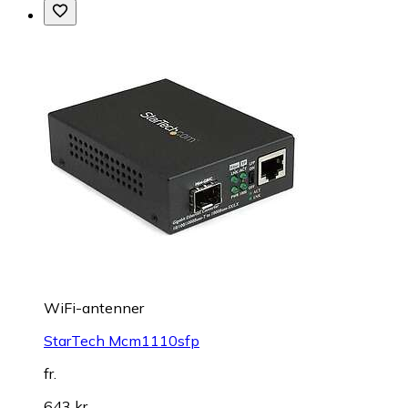
WiFi-antenner
StarTech Mcm1110sfp
fr.
643 kr