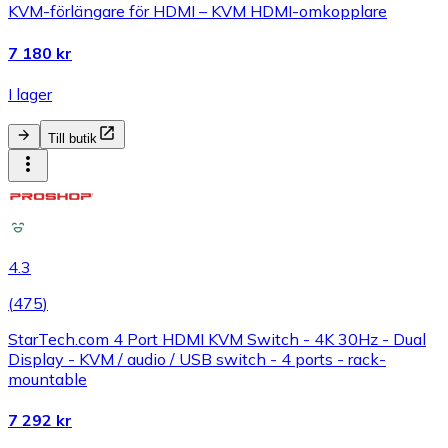
KVM-förlängare för HDMI – KVM HDMI-omkopplare
7 180 kr
I lager
Till butik
4.3
(
475
)
StarTech.com 4 Port HDMI KVM Switch - 4K 30Hz - Dual
Display - KVM / audio / USB switch - 4 ports - rack-
mountable
7 292 kr