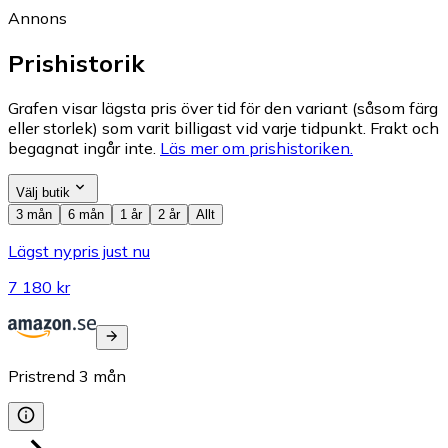
Annons
Prishistorik
Grafen visar lägsta pris över tid för den variant (såsom färg
eller storlek) som varit billigast vid varje tidpunkt. Frakt och
begagnat ingår inte.
Läs mer om prishistoriken.
Välj butik
3 mån
6 mån
1 år
2 år
Allt
Lägst nypris just nu
7 180 kr
Pristrend
3
mån