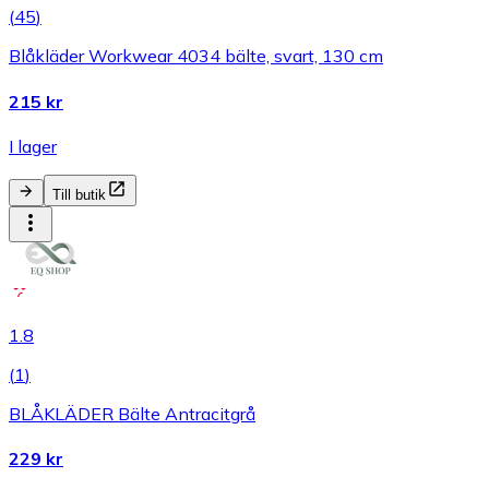
(
45
)
Blåkläder Workwear 4034 bälte, svart, 130 cm
215 kr
I lager
Till butik
1.8
(
1
)
BLÅKLÄDER Bälte Antracitgrå
229 kr