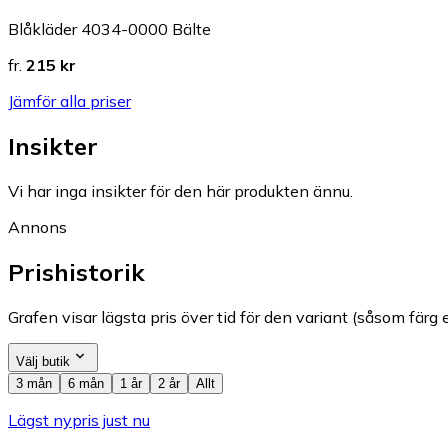
Blåkläder 4034-0000 Bälte
fr.
215 kr
Jämför alla priser
Insikter
Vi har inga insikter för den här produkten ännu.
Annons
Prishistorik
Grafen visar lägsta pris över tid för den variant (såsom färg e
Välj butik
3 mån
6 mån
1 år
2 år
Allt
Lägst nypris just nu