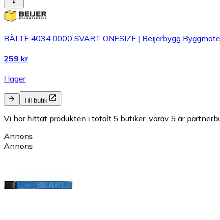
BÄLTE 4034 0000 SVART ONESIZE | Beijerbygg Byggmater
259 kr
I lager
Till butik
Vi har hittat produkten i totalt 5 butiker, varav 5 är partnerbu
Annons
Annons