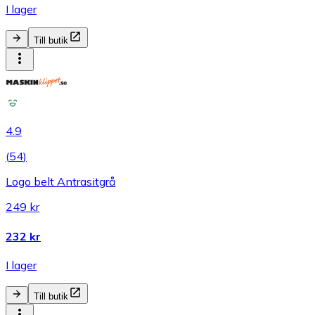
I lager
Till butik
4.9
(
54
)
Logo belt Antrasitgrå
249 kr
232 kr
I lager
Till butik