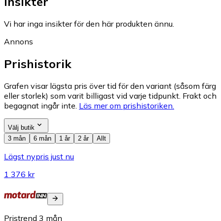
Insikter
Vi har inga insikter för den här produkten ännu.
Annons
Prishistorik
Grafen visar lägsta pris över tid för den variant (såsom färg
eller storlek) som varit billigast vid varje tidpunkt. Frakt och
begagnat ingår inte.
Läs mer om prishistoriken.
Välj butik
3 mån
6 mån
1 år
2 år
Allt
Lägst nypris just nu
1 376 kr
Pristrend
3
mån