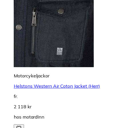
Motorcykeljackor
Helstons Western Air Coton Jacket (Herr)
fr.
2 118 kr
hos
motardInn