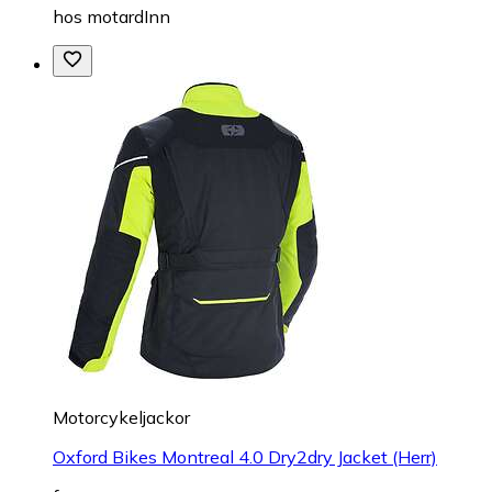
hos
motardInn
Motorcykeljackor
Oxford Bikes Montreal 4.0 Dry2dry Jacket (Herr)