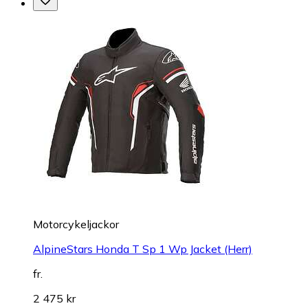
Motorcykeljackor
AlpineStars Honda T Sp 1 Wp Jacket (Herr)
fr.
2 475 kr