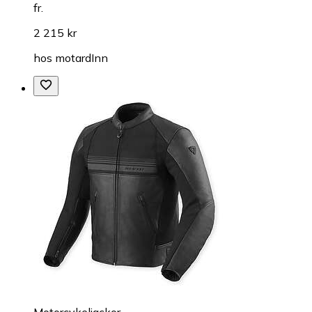
fr.
2 215 kr
hos
motardInn
Motorcykeljackor