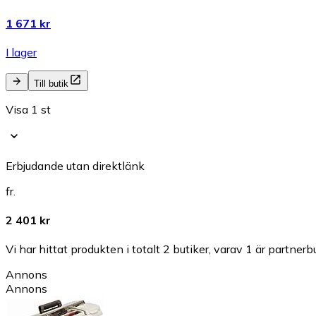
1 671 kr
I lager
Till butik
Visa 1 st
Erbjudande utan direktlänk
fr.
2 401 kr
Vi har hittat produkten i totalt 2 butiker, varav 1 är partnerbu
Annons
Annons