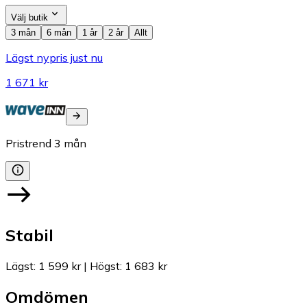
Välj butik
3 mån
6 mån
1 år
2 år
Allt
Lägst nypris just nu
1 671 kr
Pristrend
3
mån
Stabil
Lägst
:
1 599 kr
|
Högst
:
1 683 kr
Omdömen