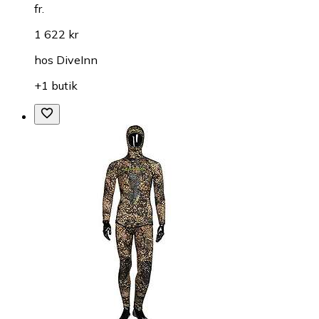
fr.
1 622 kr
hos
DiveInn
+1 butik