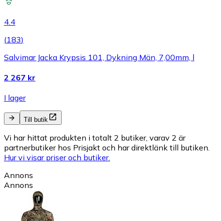
4.4
(
183
)
Salvimar Jacka Krypsis 101, Dykning Män, 7,00mm, l
2 267 kr
I lager
Till butik
Vi har hittat produkten i totalt 2 butiker, varav 2 är
partnerbutiker hos Prisjakt och har direktlänk till butiken.
Hur vi visar priser och butiker.
Annons
Annons