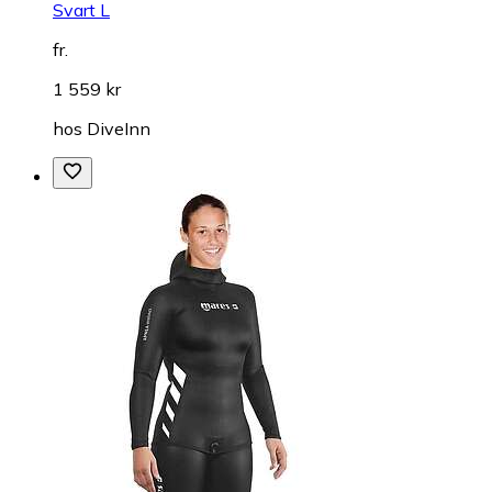
Svart L
fr.
1 559 kr
hos
DiveInn