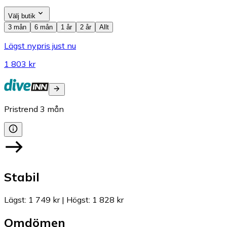
Välj butik
3 mån
6 mån
1 år
2 år
Allt
Lägst nypris just nu
1 803 kr
Pristrend
3
mån
Stabil
Lägst
:
1 749 kr
|
Högst
:
1 828 kr
Omdömen