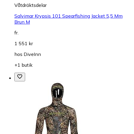
Våtdräktsdelar
Salvimar Krypsis 101 Spearfishing Jacket 5,5 Mm
Brun M
fr.
1 551 kr
hos
DiveInn
+1 butik