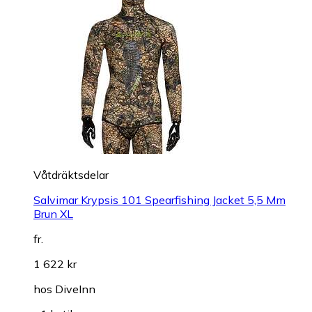
Våtdräktsdelar
Salvimar Krypsis 101 Spearfishing Jacket 5,5 Mm
Brun XL
fr.
1 622 kr
hos
DiveInn