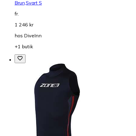
Brun,Svart S
fr.
1 246 kr
hos
DiveInn
+1 butik