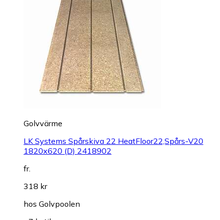
Golvvärme
LK Systems Spårskiva 22 HeatFloor22,Spårs-V20
1820x620 (D) 2418902
fr.
318 kr
hos
Golvpoolen