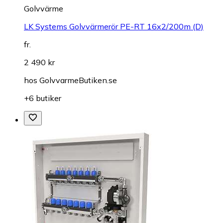
Golvvärme
LK Systems Golvvärmerör PE-RT 16x2/200m (D)
fr.
2 490 kr
hos
GolvvarmeButiken.se
+6 butiker