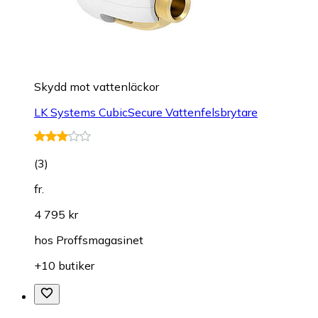
Skydd mot vattenläckor
LK Systems CubicSecure Vattenfelsbrytare
(
3
)
fr.
4 795 kr
hos
Proffsmagasinet
+10 butiker