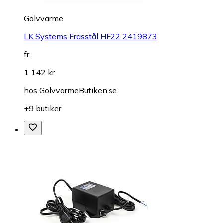
Golvvärme
LK Systems Frässtål HF22 2419873
fr.
1 142 kr
hos
GolvvarmeButiken.se
+9 butiker