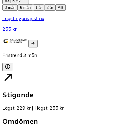
Välj butik
3 mån
6 mån
1 år
2 år
Allt
Lägst nypris just nu
255 kr
Pristrend
3
mån
Stigande
Lägst
:
229 kr
|
Högst
:
255 kr
Omdömen