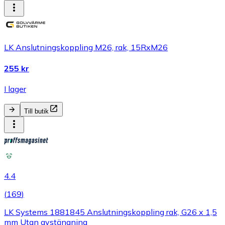
LK Anslutningskoppling M26, rak, 15RxM26
255 kr
I lager
Till butik
4.4
(
169
)
LK Systems 1881845 Anslutningskoppling rak, G26 x 1,5
mm Utan avstängning