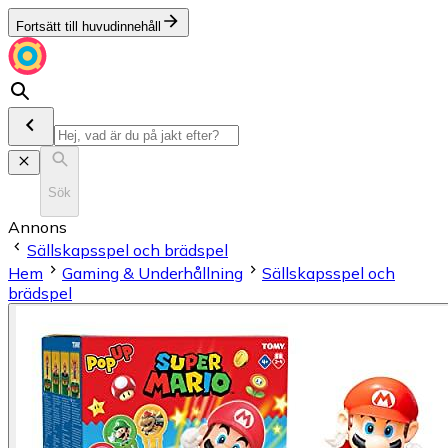
Fortsätt till huvudinnehåll
Sök
Annons
Sällskapsspel och brädspel
Hem
Gaming & Underhållning
Sällskapsspel och
brädspel