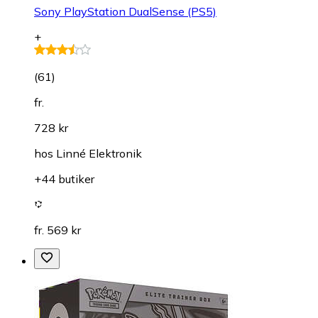
Sony PlayStation DualSense (PS5)
+
(
61
)
fr.
728 kr
hos
Linné Elektronik
+44 butiker
fr. 569 kr