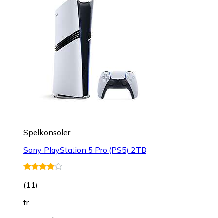
Spelkonsoler
Sony PlayStation 5 Pro (PS5) 2TB
(
11
)
fr.