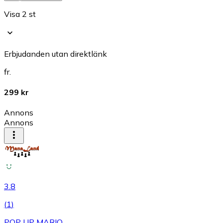
Visa 2 st
Erbjudanden utan direktlänk
fr.
299 kr
Annons
Annons
3.8
(
1
)
POP UP MARIO