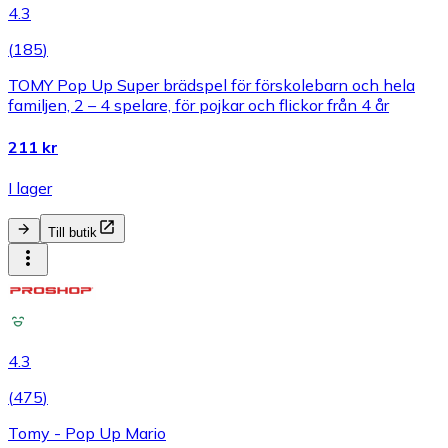
4.3
(
185
)
TOMY Pop Up Super brädspel för förskolebarn och hela
familjen, 2 – 4 spelare, för pojkar och flickor från 4 år
211 kr
I lager
Till butik
4.3
(
475
)
Tomy - Pop Up Mario