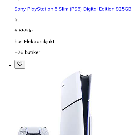
Sony PlayStation 5 Slim (PS5) Digital Edition 825GB
fr.
6 859 kr
hos
Elektronikjakt
+26 butiker