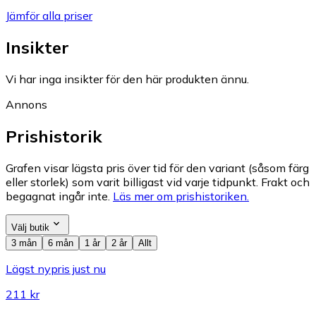
Jämför alla priser
Insikter
Vi har inga insikter för den här produkten ännu.
Annons
Prishistorik
Grafen visar lägsta pris över tid för den variant (såsom färg
eller storlek) som varit billigast vid varje tidpunkt. Frakt och
begagnat ingår inte.
Läs mer om prishistoriken.
Välj butik
3 mån
6 mån
1 år
2 år
Allt
Lägst nypris just nu
211 kr