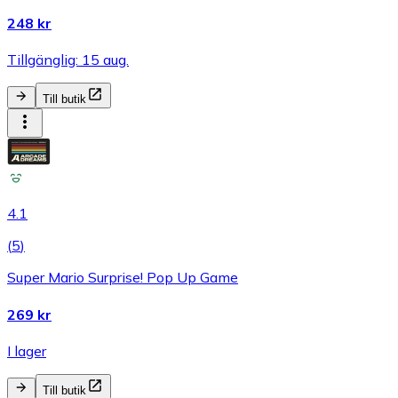
248 kr
Tillgänglig: 15 aug.
Till butik
4.1
(
5
)
Super Mario Surprise! Pop Up Game
269 kr
I lager
Till butik