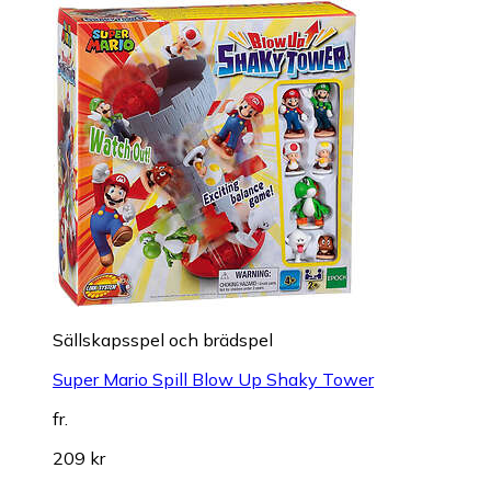
Sällskapsspel och brädspel
Super Mario Spill Blow Up Shaky Tower
fr.
209 kr