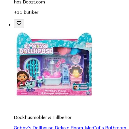
hos
Boozt.com
+11 butiker
Dockhusmöbler & Tillbehör
Gabby's Dollhouse Deluxe Room: MerCat's Bathroom