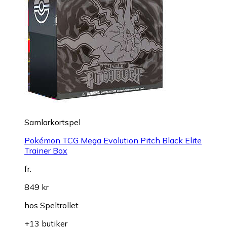
Samlarkortspel
Pokémon TCG Mega Evolution Pitch Black Elite
Trainer Box
fr.
849 kr
hos
Speltrollet
+13 butiker