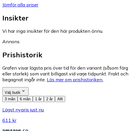
Jämför alla priser
Insikter
Vi har inga insikter för den här produkten ännu.
Annons
Prishistorik
Grafen visar lägsta pris över tid för den variant (såsom färg
eller storlek) som varit billigast vid varje tidpunkt. Frakt och
begagnat ingår inte.
Läs mer om prishistoriken.
Välj butik
3 mån
6 mån
1 år
2 år
Allt
Lägst nypris just nu
611 kr