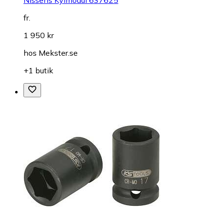
Nissens Kylmodul 637625
fr.
1 950 kr
hos
Mekster.se
+1 butik