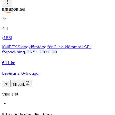
4.4
(
183
)
KNIPEX Slangklämtång för Click-klämmor i SB-
förpackning, 85 51 250 C SB
611 kr
Leverans: 0-6 dagar
Till butik
Visa 1 st
Erbjudande utan direktlänk