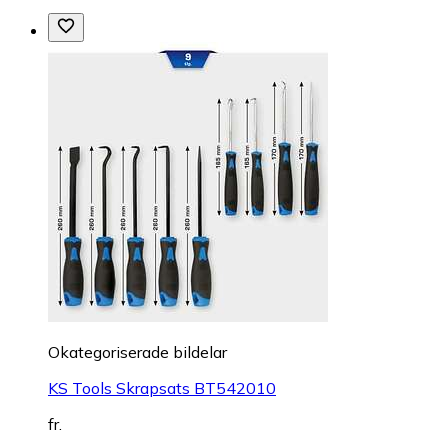
Okategoriserade bildelar
KS Tools Skrapsats BT542010
fr.