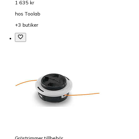
1 635 kr
hos
Toolab
+3 butiker
Grästrimmer tillbehör