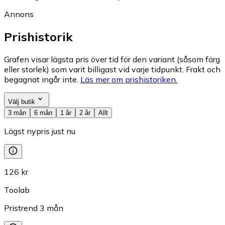
Annons
Prishistorik
Grafen visar lägsta pris över tid för den variant (såsom färg
eller storlek) som varit billigast vid varje tidpunkt. Frakt och
begagnat ingår inte.
Läs mer om prishistoriken.
Välj butik
3 mån
6 mån
1 år
2 år
Allt
Lägst nypris just nu
126 kr
Toolab
Pristrend
3
mån