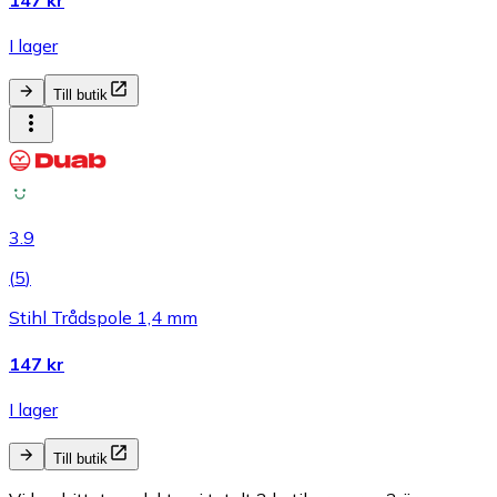
147 kr
I lager
Till butik
3.9
(
5
)
Stihl Trådspole 1,4 mm
147 kr
I lager
Till butik