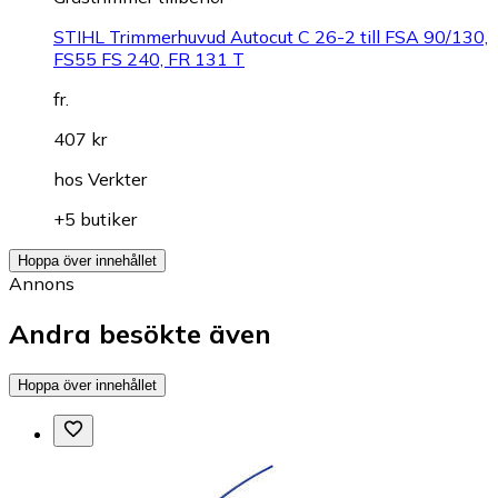
STIHL Trimmerhuvud Autocut C 26-2 till FSA 90/130,
FS55 FS 240, FR 131 T
fr.
407 kr
hos
Verkter
+5 butiker
Hoppa över innehållet
Annons
Andra besökte även
Hoppa över innehållet