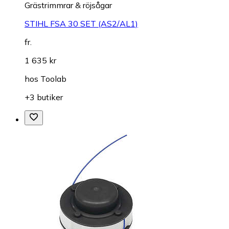
Grästrimmrar & röjsågar
STIHL FSA 30 SET (AS2/AL1)
fr.
1 635 kr
hos
Toolab
+3 butiker