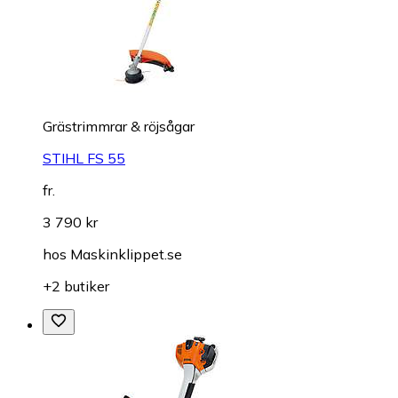
Grästrimmrar & röjsågar
STIHL FS 55
fr.
3 790 kr
hos
Maskinklippet.se
+2 butiker