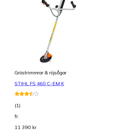
Grästrimmrar & röjsågar
STIHL FS 460 C-EM K
(
1
)
fr.
11 390 kr