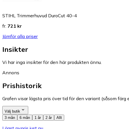
STIHL Trimmerhuvud DuroCut 40-4
fr.
721 kr
Jämför alla priser
Insikter
Vi har inga insikter för den här produkten ännu.
Annons
Prishistorik
Grafen visar lägsta pris över tid för den variant (såsom färg e
Välj butik
3 mån
6 mån
1 år
2 år
Allt
Lägst nypris just nu