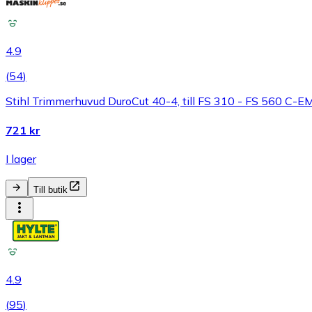
4.9
(
54
)
Stihl Trimmerhuvud DuroCut 40-4, till FS 310 - FS 560 C-EM
721 kr
I lager
Till butik
4.9
(
95
)