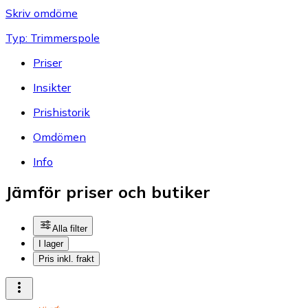
Skriv omdöme
Typ: Trimmerspole
Priser
Insikter
Prishistorik
Omdömen
Info
Jämför priser och butiker
Alla filter
I lager
Pris inkl. frakt