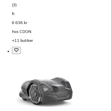
(
3
)
fr.
6 636 kr
hos
CDON
+11 butiker