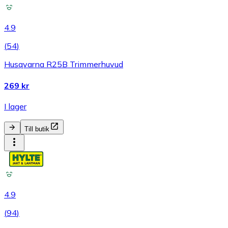
4.9
(
54
)
Husqvarna R25B Trimmerhuvud
269 kr
I lager
Till butik
4.9
(
94
)