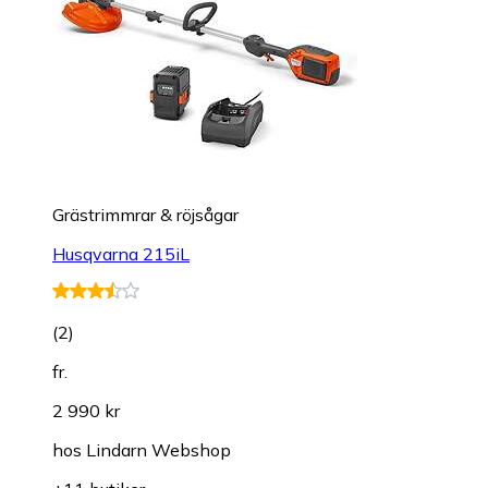
Grästrimmrar & röjsågar
Husqvarna 215iL
(
2
)
fr.
2 990 kr
hos
Lindarn Webshop