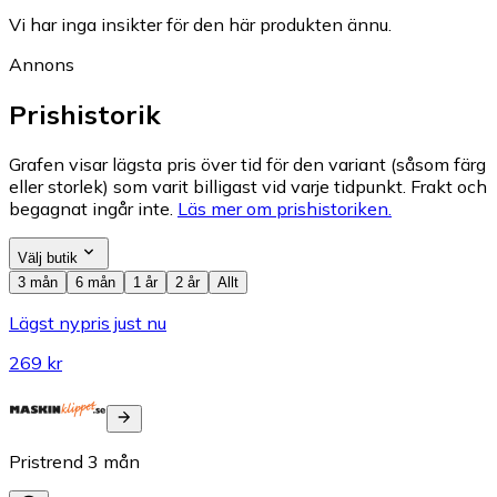
Vi har inga insikter för den här produkten ännu.
Annons
Prishistorik
Grafen visar lägsta pris över tid för den variant (såsom färg
eller storlek) som varit billigast vid varje tidpunkt. Frakt och
begagnat ingår inte.
Läs mer om prishistoriken.
Välj butik
3 mån
6 mån
1 år
2 år
Allt
Lägst nypris just nu
269 kr
Pristrend
3
mån