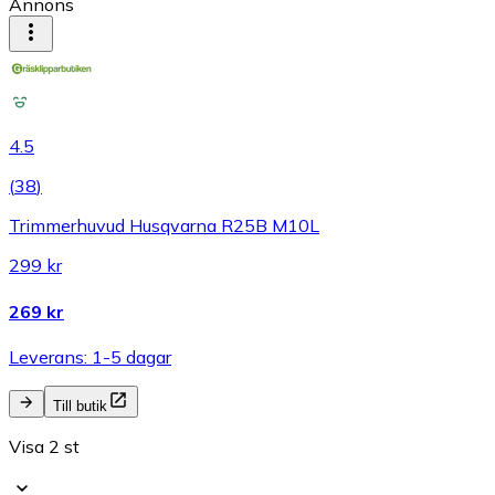
Annons
4.5
(
38
)
Trimmerhuvud Husqvarna R25B M10L
299 kr
269 kr
Leverans: 1-5 dagar
Till butik
Visa 2 st