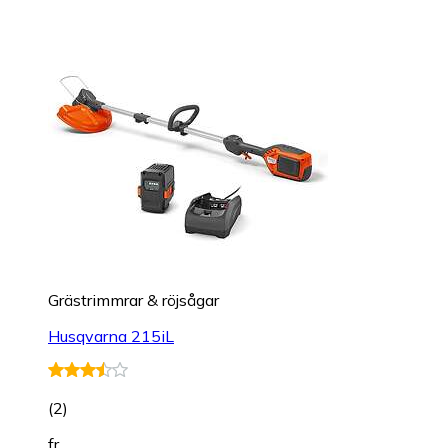
Grästrimmrar & röjsågar
Husqvarna 215iL
(
2
)
fr.