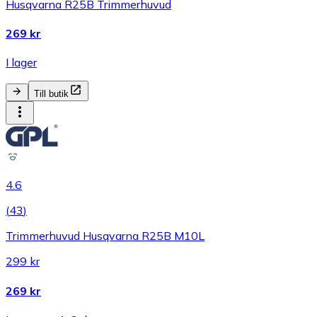
Husqvarna R25B Trimmerhuvud
269 kr
I lager
Till butik
4.6
(
43
)
Trimmerhuvud Husqvarna R25B M10L
299 kr
269 kr