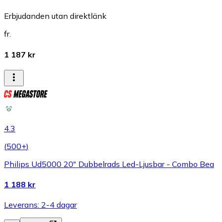
Erbjudanden utan direktlänk
fr.
1 187 kr
4.3
(
500+
)
Philips Ud5000 20" Dubbelrads Led-Ljusbar - Combo Bea
1 188 kr
Leverans: 2-4 dagar