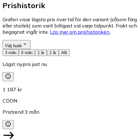
Prishistorik
Grafen visar lägsta pris över tid för den variant (såsom färg
eller storlek) som varit billigast vid varje tidpunkt. Frakt och
begagnat ingår inte.
Läs mer om prishistoriken.
Välj butik
3 mån
6 mån
1 år
2 år
Allt
Lägst nypris just nu
1 187 kr
CDON
Pristrend
3
mån