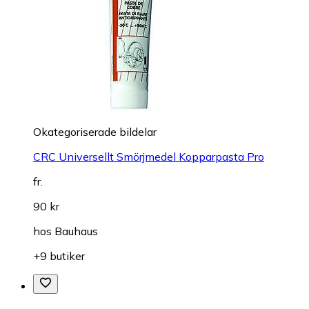
Okategoriserade bildelar
CRC Universellt Smörjmedel Kopparpasta Pro
fr.
90 kr
hos
Bauhaus
+9 butiker