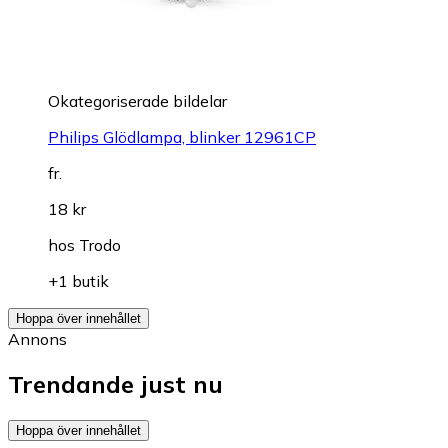
Okategoriserade bildelar
Philips Glödlampa, blinker 12961CP
fr.
18 kr
hos
Trodo
+1 butik
Hoppa över innehållet
Annons
Trendande just nu
Hoppa över innehållet