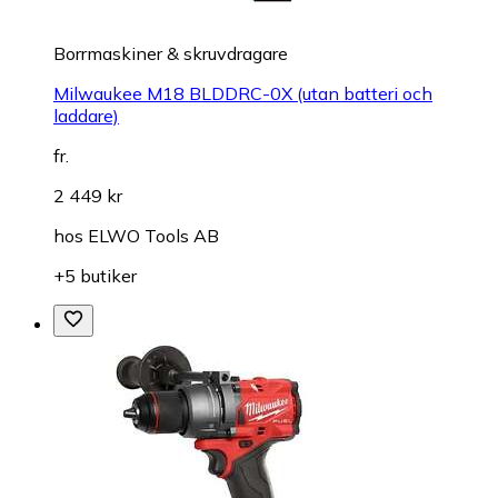
Borrmaskiner & skruvdragare
Milwaukee M18 BLDDRC-0X (utan batteri och
laddare)
fr.
2 449 kr
hos
ELWO Tools AB
+5 butiker