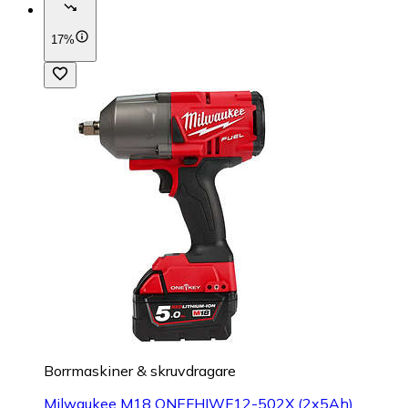
17%
Borrmaskiner & skruvdragare
Milwaukee M18 ONEFHIWF12-502X (2x5Ah)