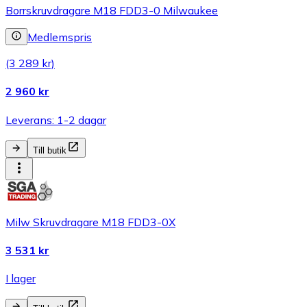
Borrskruvdragare M18 FDD3-0 Milwaukee
Medlemspris
(3 289 kr)
2 960 kr
Leverans: 1-2 dagar
Till butik
Milw Skruvdragare M18 FDD3-0X
3 531 kr
I lager