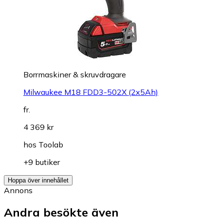
Borrmaskiner & skruvdragare
Milwaukee M18 FDD3-502X (2x5Ah)
fr.
4 369 kr
hos
Toolab
+9 butiker
Hoppa över innehållet
Annons
Andra besökte även