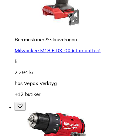
Borrmaskiner & skruvdragare
Milwaukee M18 FID3-0X (utan batteri)
fr.
2 294 kr
hos
Vepax Verktyg
+12 butiker