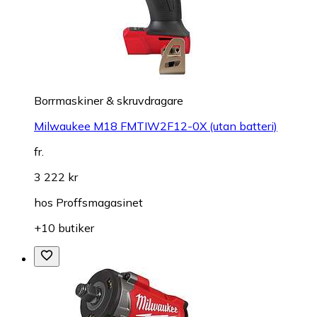
Borrmaskiner & skruvdragare
Milwaukee M18 FMTIW2F12-0X (utan batteri)
fr.
3 222 kr
hos
Proffsmagasinet
+10 butiker