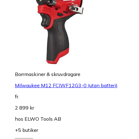
Borrmaskiner & skruvdragare
Milwaukee M12 FCIWF12G3-0 (utan batteri)
fr.
2 899 kr
hos
ELWO Tools AB
+5 butiker