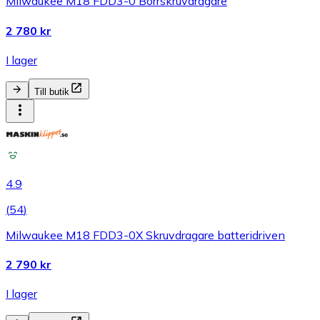
Milwaukee M18 FDD3-0 Borrskruvdragare
2 780 kr
I lager
Till butik
4.9
(
54
)
Milwaukee M18 FDD3-0X Skruvdragare batteridriven
2 790 kr
I lager