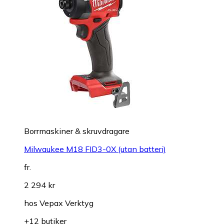
Borrmaskiner & skruvdragare
Milwaukee M18 FID3-0X (utan batteri)
fr.
2 294 kr
hos
Vepax Verktyg
+12 butiker