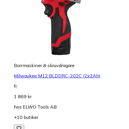
Borrmaskiner & skruvdragare
Milwaukee M12 BLDDRC-202C (2x2Ah)
fr.
1 869 kr
hos
ELWO Tools AB
+10 butiker