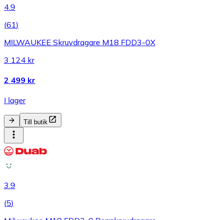
4.9
(
61
)
MILWAUKEE Skruvdragare M18 FDD3-0X
3 124 kr
2 499 kr
I lager
Till butik
3.9
(
5
)