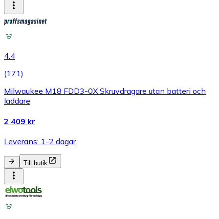
4.4
(
171
)
Milwaukee M18 FDD3-0X Skruvdragare utan batteri och
laddare
2 409 kr
Leverans: 1-2 dagar
Till butik