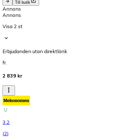
Till butik
Annons
Annons
Visa 2 st
Erbjudanden utan direktlänk
fr.
2 839 kr
3.2
(
2
)