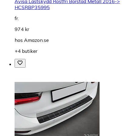
Avisa Lastskydd Rostfri Borstad Metall 2016->
HCSRBP35995
fr.
974 kr
hos
Amazon.se
+4 butiker