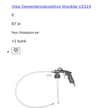
Vigor Demonteringsverktyg, limvikter V2514
fr.
87 kr
hos
Amazon.se
+1 butik