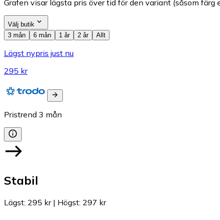
Grafen visar lägsta pris över tid för den variant (såsom färg e
Välj butik
3 mån
6 mån
1 år
2 år
Allt
Lägst nypris just nu
295 kr
Pristrend
3
mån
Stabil
Lägst
:
295 kr
|
Högst
:
297 kr