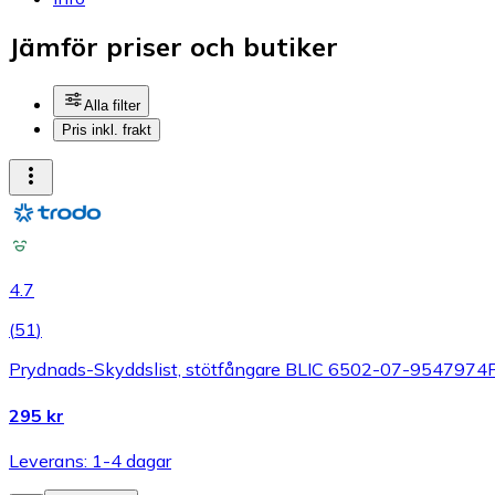
Jämför priser och butiker
Alla filter
Pris inkl. frakt
4.7
(
51
)
Prydnads-Skyddslist, stötfångare BLIC 6502-07-9547974
295 kr
Leverans: 1-4 dagar