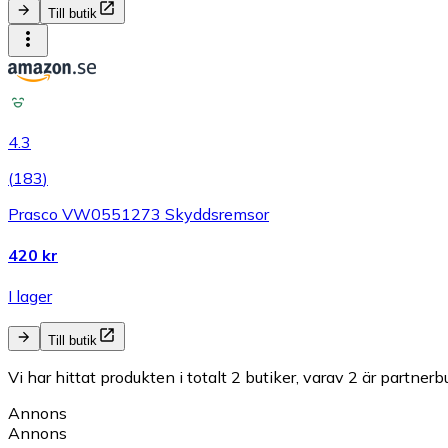
Till butik
4.3
(
183
)
Prasco VW0551273 Skyddsremsor
420 kr
I lager
Till butik
Vi har hittat produkten i totalt 2 butiker, varav 2 är partnerbu
Annons
Annons