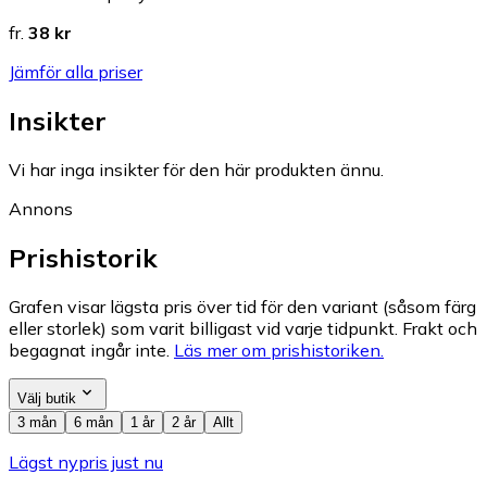
fr.
38 kr
Jämför alla priser
Insikter
Vi har inga insikter för den här produkten ännu.
Annons
Prishistorik
Grafen visar lägsta pris över tid för den variant (såsom färg
eller storlek) som varit billigast vid varje tidpunkt. Frakt och
begagnat ingår inte.
Läs mer om prishistoriken.
Välj butik
3 mån
6 mån
1 år
2 år
Allt
Lägst nypris just nu