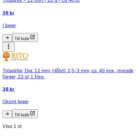
Träpärlor - 12 mm - 22 g - ca 40 st
38 kr
I lager
Till butik
Träpärlor, Dia. 12 mm, Hålstl. 2,5-3 mm, ca. 40 mix., mixade
färger, 22 g/ 1 förp.
38 kr
Okänt lager
Till butik
Visa 1 st