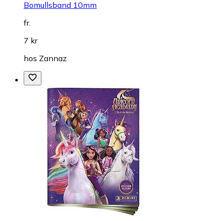
Bomullsband 10mm
fr.
7 kr
hos
Zannaz