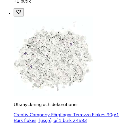
+1 butik
Utsmyckning och dekorationer
Creativ Company Färgflagor Terrazzo Flakes 90g/1
Burk flakes, ljusgrå, g/ 1 burk 24593