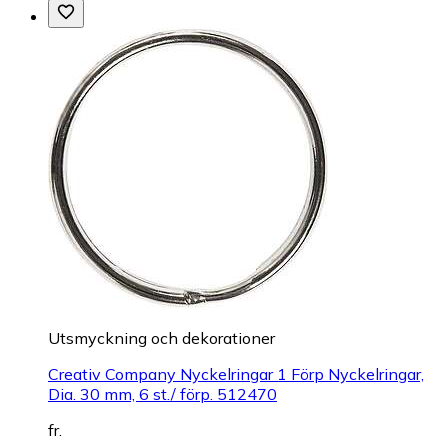
Utsmyckning och dekorationer
Creativ Company Nyckelringar 1 Förp Nyckelringar,
Dia. 30 mm, 6 st./ förp. 512470
fr.