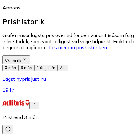
Annons
Prishistorik
Grafen visar lägsta pris över tid för den variant (såsom färg
eller storlek) som varit billigast vid varje tidpunkt. Frakt och
begagnat ingår inte.
Läs mer om prishistoriken.
Välj butik
3 mån
6 mån
1 år
2 år
Allt
Lägst nypris just nu
19 kr
Pristrend
3
mån