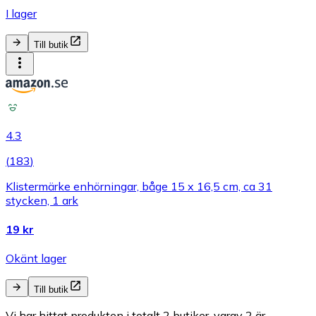
I lager
Till butik
4.3
(
183
)
Klistermärke enhörningar, båge 15 x 16,5 cm, ca 31
stycken, 1 ark
19 kr
Okänt lager
Till butik
Vi har hittat produkten i totalt 2 butiker, varav 2 är