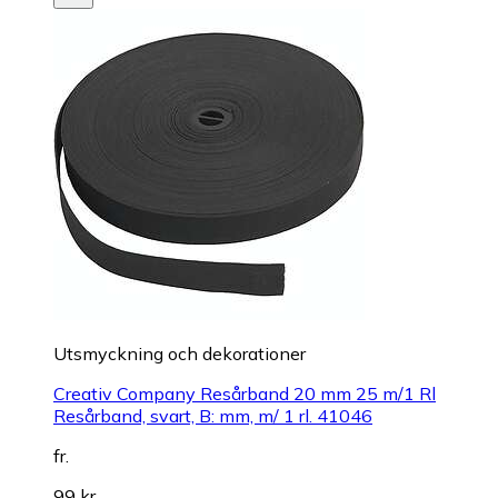
Utsmyckning och dekorationer
Creativ Company Resårband 20 mm 25 m/1 Rl
Resårband, svart, B: mm, m/ 1 rl. 41046
fr.
99 kr