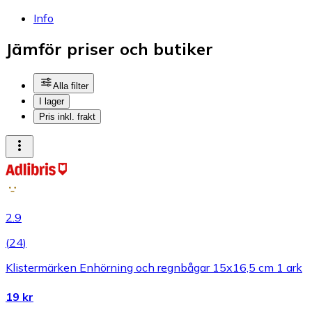
Info
Jämför priser och butiker
Alla filter
I lager
Pris inkl. frakt
2.9
(
24
)
Klistermärken Enhörning och regnbågar 15x16,5 cm 1 ark
19 kr