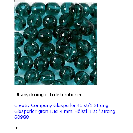
Utsmyckning och dekorationer
Creativ Company Glaspärlor 45 st/1 Sträng
Glaspärlor, grön, Dia. 4 mm, Hålstl. 1 st./ sträng
60988
fr.