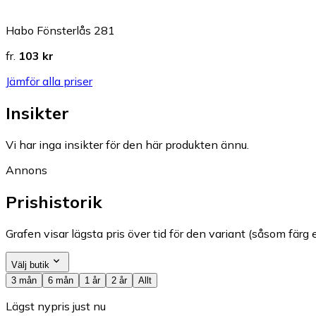
Habo Fönsterlås 281
fr.
103 kr
Jämför alla priser
Insikter
Vi har inga insikter för den här produkten ännu.
Annons
Prishistorik
Grafen visar lägsta pris över tid för den variant (såsom färg e
Välj butik
3 mån
6 mån
1 år
2 år
Allt
Lägst nypris just nu