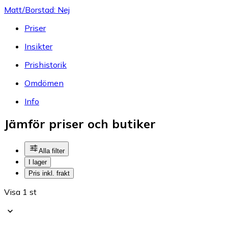
Matt/Borstad: Nej
Priser
Insikter
Prishistorik
Omdömen
Info
Jämför priser och butiker
Alla filter
I lager
Pris inkl. frakt
Visa 1 st