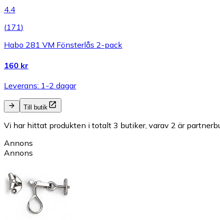
4.4
(
171
)
Habo 281 VM Fönsterlås 2-pack
160 kr
Leverans: 1-2 dagar
Till butik
Vi har hittat produkten i totalt 3 butiker, varav 2 är partnerbu
Annons
Annons