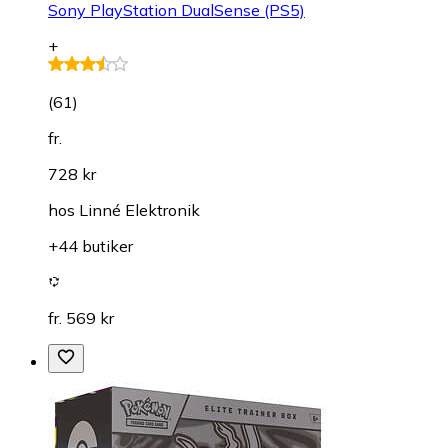
Sony PlayStation DualSense (PS5)
+
(
61
)
fr.
728 kr
hos
Linné Elektronik
+44 butiker
fr. 569 kr