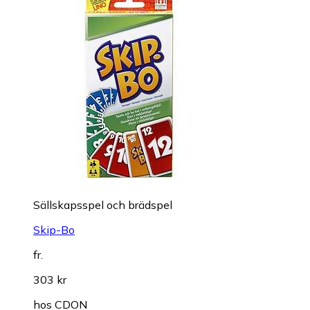
Sällskapsspel och brädspel
Skip-Bo
fr.
303 kr
hos
CDON