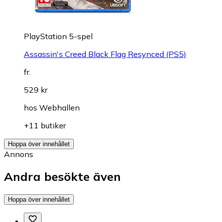
PlayStation 5-spel
Assassin's Creed Black Flag Resynced (PS5)
fr.
529 kr
hos
Webhallen
+11 butiker
Hoppa över innehållet
Annons
Andra besökte även
Hoppa över innehållet