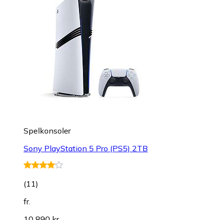
Spelkonsoler
Sony PlayStation 5 Pro (PS5) 2TB
(
11
)
fr.
10 890 kr