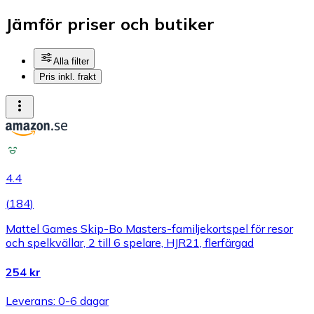
Jämför priser och butiker
Alla filter
Pris inkl. frakt
4.4
(
184
)
Mattel Games Skip-Bo Masters-familjekortspel för resor
och spelkvällar, 2 till 6 spelare, HJR21, flerfärgad
254 kr
Leverans: 0-6 dagar