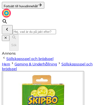
Fortsätt till huvudinnehåll
Sök
Annons
Sällskapsspel och brädspel
Hem
Gaming & Underhållning
Sällskapsspel och
brädspel