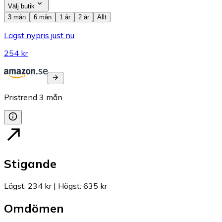
Välj butik
3 mån
6 mån
1 år
2 år
Allt
Lägst nypris just nu
254 kr
Pristrend
3
mån
Stigande
Lägst
:
234 kr
|
Högst
:
635 kr
Omdömen