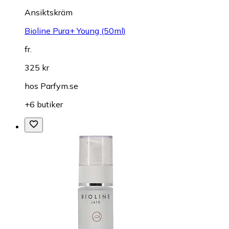
Ansiktskräm
Bioline Pura+ Young (50ml)
fr.
325 kr
hos
Parfym.se
+6 butiker