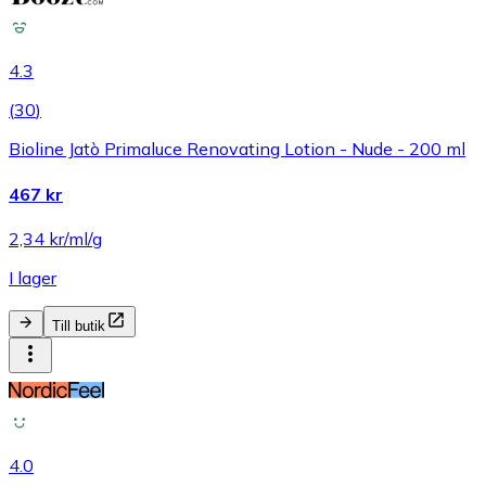
4.3
(
30
)
Bioline Jatò Primaluce Renovating Lotion - Nude - 200 ml
467 kr
2,34 kr/ml/g
I lager
Till butik
4.0