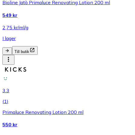
Bioline Jatò Primaluce Renovating Lotion 200 ml
549 kr
2,75 kr/ml/g
I lager
Till butik
3.3
(
1
)
Primaluce Renovating Lotion 200 ml
550 kr