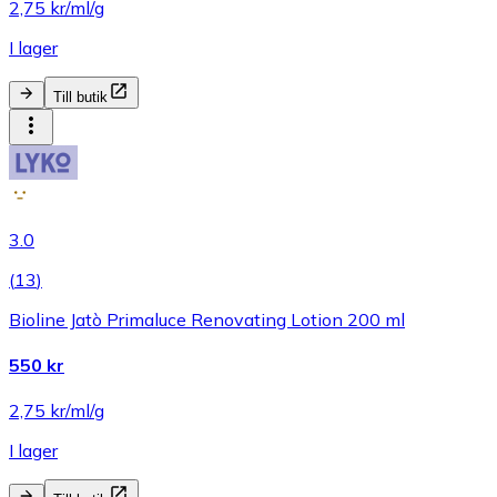
2,75 kr/ml/g
I lager
Till butik
3.0
(
13
)
Bioline Jatò Primaluce Renovating Lotion 200 ml
550 kr
2,75 kr/ml/g
I lager