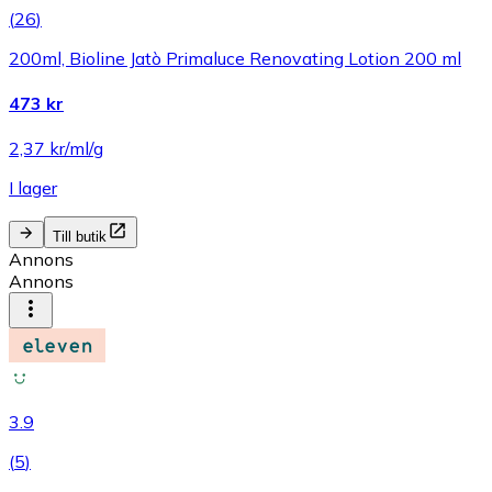
(
26
)
200ml, Bioline Jatò Primaluce Renovating Lotion 200 ml
473 kr
2,37 kr/ml/g
I lager
Till butik
Annons
Annons
3.9
(
5
)