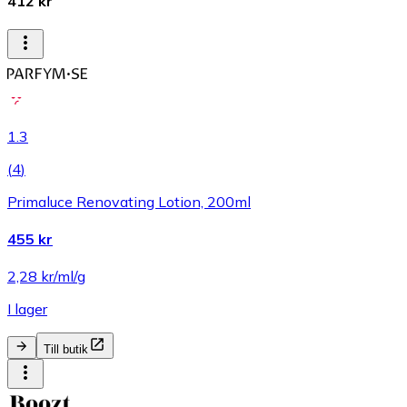
412 kr
1.3
(
4
)
Primaluce Renovating Lotion, 200ml
455 kr
2,28 kr/ml/g
I lager
Till butik