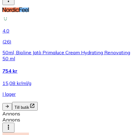
4.0
(
26
)
50ml, Bioline Jatò Primaluce Cream Hydrating Renovating
50 ml
754 kr
15,08 kr/ml/g
I lager
Till butik
Annons
Annons