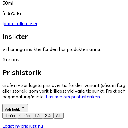
50ml
fr.
673 kr
Jämför alla priser
Insikter
Vi har inga insikter för den här produkten ännu.
Annons
Prishistorik
Grafen visar lägsta pris över tid för den variant (såsom färg
eller storlek) som varit billigast vid varje tidpunkt. Frakt och
begagnat ingår inte.
Läs mer om prishistoriken.
Välj butik
3 mån
6 mån
1 år
2 år
Allt
Lägst nypris just nu