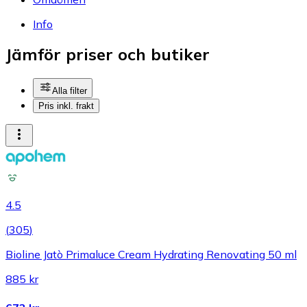
Info
Jämför priser och butiker
Alla filter
Pris inkl. frakt
4.5
(
305
)
Bioline Jatò Primaluce Cream Hydrating Renovating 50 ml
885 kr