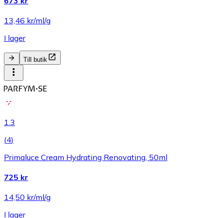
673 kr
13,46 kr/ml/g
I lager
Till butik
1.3
(
4
)
Primaluce Cream Hydrating Renovating, 50ml
725 kr
14,50 kr/ml/g
I lager