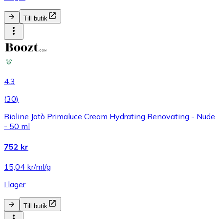
Till butik
4.3
(
30
)
Bioline Jatò Primaluce Cream Hydrating Renovating - Nude
- 50 ml
752 kr
15,04 kr/ml/g
I lager
Till butik