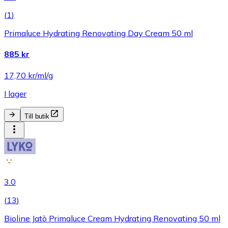
(
1
)
Primaluce Hydrating Renovating Day Cream 50 ml
885 kr
17,70 kr/ml/g
I lager
Till butik
3.0
(
13
)
Bioline Jatò Primaluce Cream Hydrating Renovating 50 ml