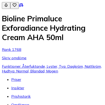
Bioline Primaluce
Exforadiance Hydrating
Cream AHA 50ml
Rank 1768
Skriv omdöme
Funktioner: Återfuktande, Lyster, Typ: Dagkräm, Nattkräm,
Hudtyp: Normal, Blandad, Mogen
Priser
Insikter
Prishistorik
Omdömen