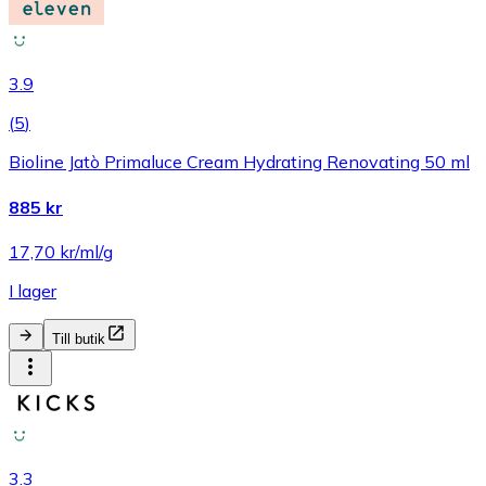
3.9
(
5
)
Bioline Jatò Primaluce Cream Hydrating Renovating 50 ml
885 kr
17,70 kr/ml/g
I lager
Till butik
3.3