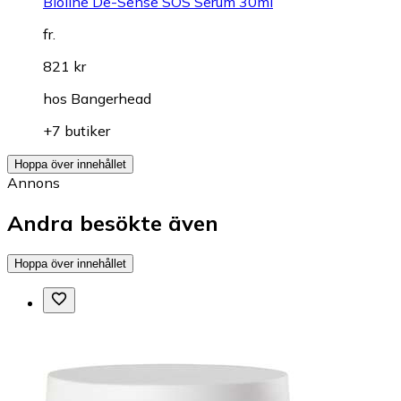
Bioline De-Sense SOS Serum 30ml
fr.
821 kr
hos
Bangerhead
+7 butiker
Hoppa över innehållet
Annons
Andra besökte även
Hoppa över innehållet