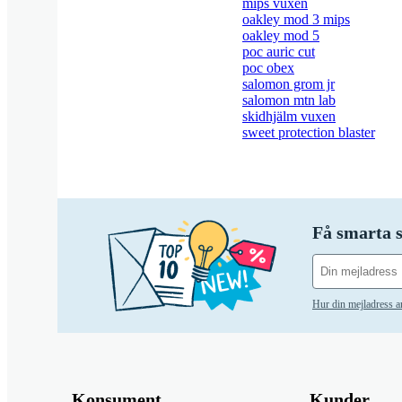
mips vuxen
oakley mod 3 mips
oakley mod 5
poc auric cut
poc obex
salomon grom jr
salomon mtn lab
skidhjälm vuxen
sweet protection blaster
Få smarta s
Hur din mejladress 
Konsument
Kunder