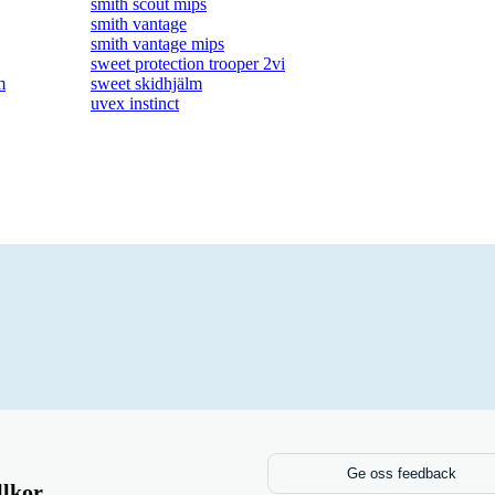
smith scout mips
smith vantage
smith vantage mips
sweet protection trooper 2vi
m
sweet skidhjälm
uvex instinct
Ge oss feedback
llkor