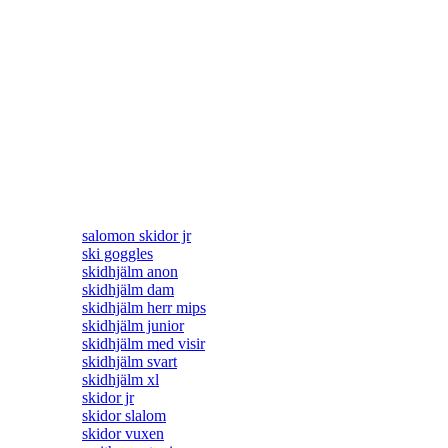
salomon skidor jr
ski goggles
skidhjälm anon
skidhjälm dam
skidhjälm herr mips
skidhjälm junior
skidhjälm med visir
skidhjälm svart
skidhjälm xl
skidor jr
skidor slalom
skidor vuxen