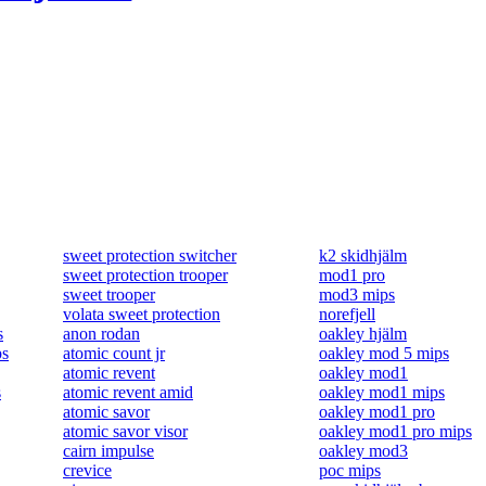
sweet protection switcher
k2 skidhjälm
sweet protection trooper
mod1 pro
sweet trooper
mod3 mips
volata sweet protection
norefjell
s
anon rodan
oakley hjälm
ps
atomic count jr
oakley mod 5 mips
atomic revent
oakley mod1
s
atomic revent amid
oakley mod1 mips
atomic savor
oakley mod1 pro
atomic savor visor
oakley mod1 pro mips
cairn impulse
oakley mod3
crevice
poc mips