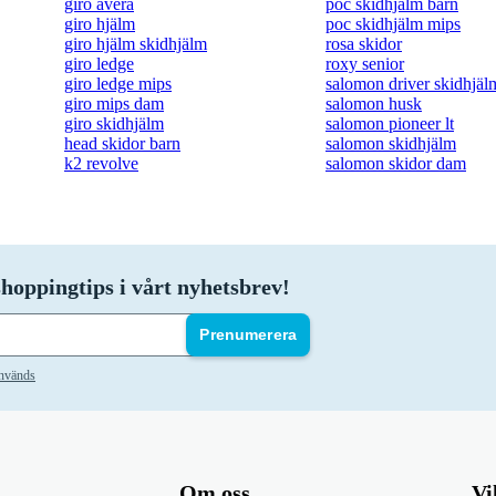
giro avera
poc skidhjälm barn
giro hjälm
poc skidhjälm mips
giro hjälm skidhjälm
rosa skidor
giro ledge
roxy senior
giro ledge mips
salomon driver skidhjäl
giro mips dam
salomon husk
giro skidhjälm
salomon pioneer lt
head skidor barn
salomon skidhjälm
k2 revolve
salomon skidor dam
hoppingtips i vårt nyhetsbrev!
Prenumerera
används
Om oss
Vi