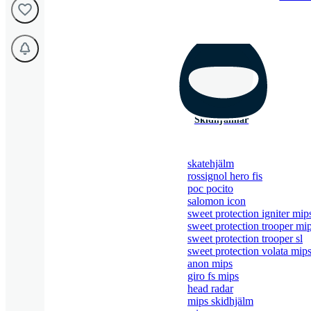
Skidhjälmar
skatehjälm
rossignol hero fis
poc pocito
salomon icon
sweet protection igniter mip
sweet protection trooper mi
sweet protection trooper sl
sweet protection volata mip
anon mips
giro fs mips
head radar
mips skidhjälm