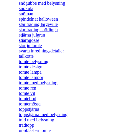
snögubbe med belysning
snökula
snöman
spindelnät halloween
star trading largeville
star trading snöflinga
stjärna julgran
stjärngosse
stor jultomte
svarta inredningsdetaljer
tallkotte
tomte belysning
tomte design
tomte lampa
tomte lampor
tomte med belysning
tomte ren
tomte vit
tomtebod
tomtemössa
toppstjärna
toppstjärna med belysning
träd med belysning
trädtopp
uppblåsbar tomte