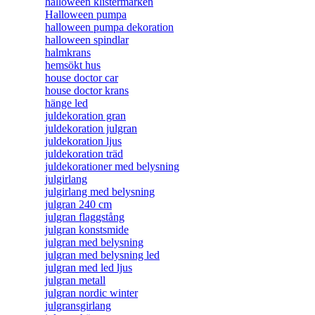
halloween klistermärken
Halloween pumpa
halloween pumpa dekoration
halloween spindlar
halmkrans
hemsökt hus
house doctor car
house doctor krans
hänge led
juldekoration gran
juldekoration julgran
juldekoration ljus
juldekoration träd
juldekorationer med belysning
julgirlang
julgirlang med belysning
julgran 240 cm
julgran flaggstång
julgran konstsmide
julgran med belysning
julgran med belysning led
julgran med led ljus
julgran metall
julgran nordic winter
julgransgirlang