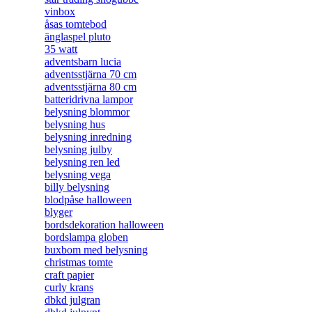
vinbox
åsas tomtebod
änglaspel pluto
35 watt
adventsbarn lucia
adventsstjärna 70 cm
adventsstjärna 80 cm
batteridrivna lampor
belysning blommor
belysning hus
belysning inredning
belysning julby
belysning ren led
belysning vega
billy belysning
blodpåse halloween
blyger
bordsdekoration halloween
bordslampa globen
buxbom med belysning
christmas tomte
craft papier
curly krans
dbkd julgran