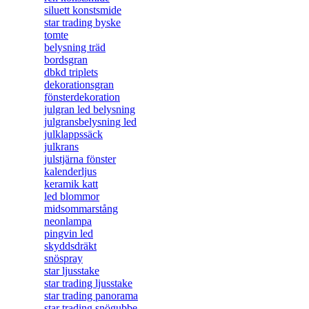
siluett konstsmide
star trading byske
tomte
belysning träd
bordsgran
dbkd triplets
dekorationsgran
fönsterdekoration
julgran led belysning
julgransbelysning led
julklappssäck
julkrans
julstjärna fönster
kalenderljus
keramik katt
led blommor
midsommarstång
neonlampa
pingvin led
skyddsdräkt
snöspray
star ljusstake
star trading ljusstake
star trading panorama
star trading snögubbe