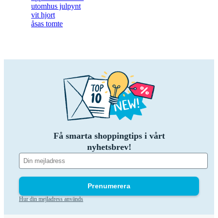
utomhus julpynt
vit hjort
åsas tomte
Få smarta shoppingtips i vårt
nyhetsbrev!
Prenumerera
Hur din mejladress används