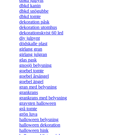
dbkd julpynt
dbkd kanin
dbkd snögubbe
dbkd tomte
dekoration påsk
dekoration utomhus
dekorationskvist 60 led
diy julpynt
dödskalle plast
girlang gran
girlang julgran
glas pask
gnosjö belysning
goebel tomte
goebel årsängel
goebel ängel
gran med belysning
grankrans
grankrans med belysning
gravsten halloween
grå tomte
grön luva
halloween belysning
halloween dekoration
halloween hink