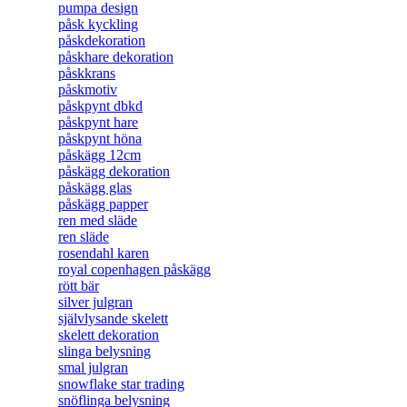
pumpa design
påsk kyckling
påskdekoration
påskhare dekoration
påskkrans
påskmotiv
påskpynt dbkd
påskpynt hare
påskpynt höna
påskägg 12cm
påskägg dekoration
påskägg glas
påskägg papper
ren med släde
ren släde
rosendahl karen
royal copenhagen påskägg
rött bär
silver julgran
självlysande skelett
skelett dekoration
slinga belysning
smal julgran
snowflake star trading
snöflinga belysning