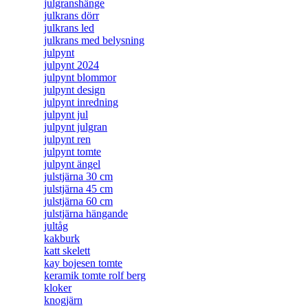
julgranshänge
julkrans dörr
julkrans led
julkrans med belysning
julpynt
julpynt 2024
julpynt blommor
julpynt design
julpynt inredning
julpynt jul
julpynt julgran
julpynt ren
julpynt tomte
julpynt ängel
julstjärna 30 cm
julstjärna 45 cm
julstjärna 60 cm
julstjärna hängande
jultåg
kakburk
katt skelett
kay bojesen tomte
keramik tomte rolf berg
kloker
knogjärn