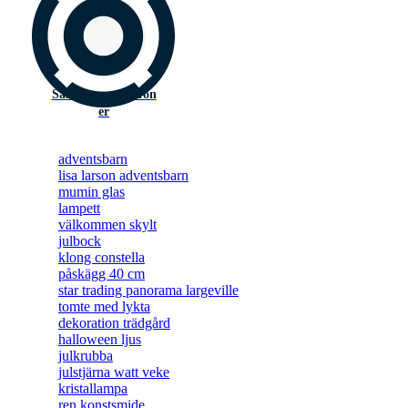
Säsongsdekoration
er
adventsbarn
lisa larson adventsbarn
mumin glas
lampett
välkommen skylt
julbock
klong constella
påskägg 40 cm
star trading panorama largeville
tomte med lykta
dekoration trädgård
halloween ljus
julkrubba
julstjärna watt veke
kristallampa
ren konstsmide