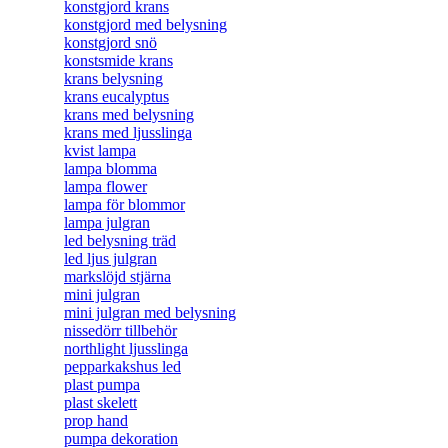
konstgjord krans
konstgjord med belysning
konstgjord snö
konstsmide krans
krans belysning
krans eucalyptus
krans med belysning
krans med ljusslinga
kvist lampa
lampa blomma
lampa flower
lampa för blommor
lampa julgran
led belysning träd
led ljus julgran
markslöjd stjärna
mini julgran
mini julgran med belysning
nissedörr tillbehör
northlight ljusslinga
pepparkakshus led
plast pumpa
plast skelett
prop hand
pumpa dekoration