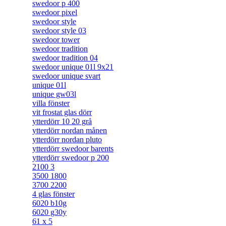
swedoor p 400
swedoor pixel
swedoor style
swedoor style 03
swedoor tower
swedoor tradition
swedoor tradition 04
swedoor unique 01l 9x21
swedoor unique svart
unique 01l
unique gw03l
villa fönster
vit frostat glas dörr
ytterdörr 10 20 grå
ytterdörr nordan månen
ytterdörr nordan pluto
ytterdörr swedoor barents
ytterdörr swedoor p 200
2100 3
3500 1800
3700 2200
4 glas fönster
6020 b10g
6020 g30y
61 x 5