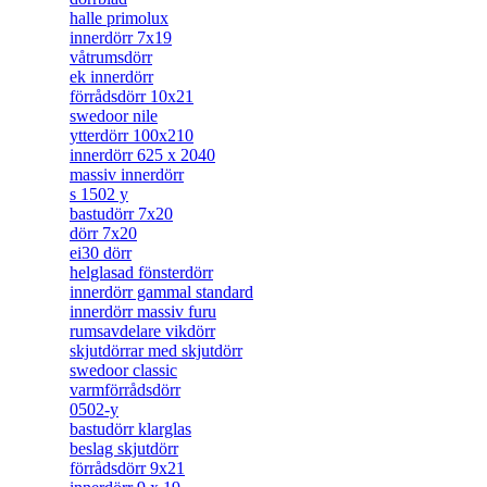
halle primolux
innerdörr 7x19
våtrumsdörr
ek innerdörr
förrådsdörr 10x21
swedoor nile
ytterdörr 100x210
innerdörr 625 x 2040
massiv innerdörr
s 1502 y
bastudörr 7x20
dörr 7x20
ei30 dörr
helglasad fönsterdörr
innerdörr gammal standard
innerdörr massiv furu
rumsavdelare vikdörr
skjutdörrar med skjutdörr
swedoor classic
varmförrådsdörr
0502-y
bastudörr klarglas
beslag skjutdörr
förrådsdörr 9x21