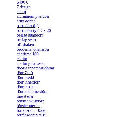
6400 6
7 design
allarp
aluminium ytterdörr
arild dörrar
bastudörr dgb
bastudörr tylö 7 x 20
beslag altandörr
beslag svart
blå draken
bröderna johansson
charisma 100
contur
contur johansson
dooria innerdörr dörrar
dörr 7x19
dörr bredd
dörr innerdörr
dörrar pax
dörrblad innerdörr
färgat glas
fönster skjutdörr
fönster uterum
förrådsdörr 10x20
förrådsdörr 9 x 19