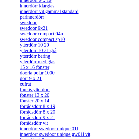
innerdörr 9 x 19
innerdörr klarglas
innerdörr vit gammal standard
parinnerdörr
swedoor
swedoor 9x21
swedoor compact 04n
swedoor compact sp10
ytterdörr 10 20
ytterdörr 10 21 grå
ytterdörr bering
ytterdörr med glas
15 x 16 fönster
dooria polar 1000
dörr 9 x 21
eufrat
funkis ytterdörr
fönster 13 x 20
fönster 20 x 14
förrådsdörr 8 x 19
förrådsdörr 8 x 20
förrådsdörr 9 x 21
förrådsdörr vit
innerdörr swedoor unique 01l
innerdörr swedoor unique gw01l vit