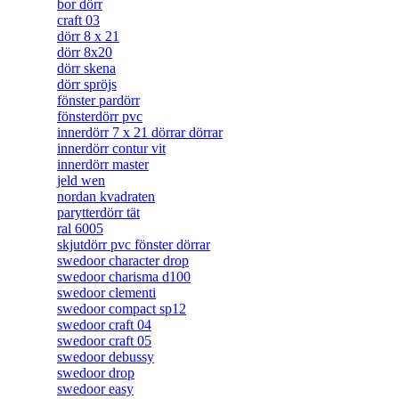
bor dörr
craft 03
dörr 8 x 21
dörr 8x20
dörr skena
dörr spröjs
fönster pardörr
fönsterdörr pvc
innerdörr 7 x 21 dörrar dörrar
innerdörr contur vit
innerdörr master
jeld wen
nordan kvadraten
parytterdörr tät
ral 6005
skjutdörr pvc fönster dörrar
swedoor character drop
swedoor charisma d100
swedoor clementi
swedoor compact sp12
swedoor craft 04
swedoor craft 05
swedoor debussy
swedoor drop
swedoor easy