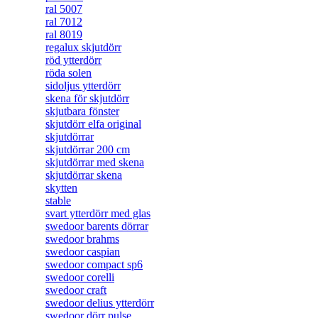
ral 5007
ral 7012
ral 8019
regalux skjutdörr
röd ytterdörr
röda solen
sidoljus ytterdörr
skena för skjutdörr
skjutbara fönster
skjutdörr elfa original
skjutdörrar
skjutdörrar 200 cm
skjutdörrar med skena
skjutdörrar skena
skytten
stable
svart ytterdörr med glas
swedoor barents dörrar
swedoor brahms
swedoor caspian
swedoor compact sp6
swedoor corelli
swedoor craft
swedoor delius ytterdörr
swedoor dörr pulse