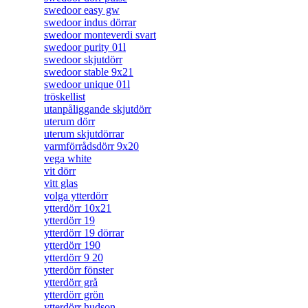
swedoor easy gw
swedoor indus dörrar
swedoor monteverdi svart
swedoor purity 01l
swedoor skjutdörr
swedoor stable 9x21
swedoor unique 01l
tröskellist
utanpåliggande skjutdörr
uterum dörr
uterum skjutdörrar
varmförrådsdörr 9x20
vega white
vit dörr
vitt glas
volga ytterdörr
ytterdörr 10x21
ytterdörr 19
ytterdörr 19 dörrar
ytterdörr 190
ytterdörr 9 20
ytterdörr fönster
ytterdörr grå
ytterdörr grön
ytterdörr hudson