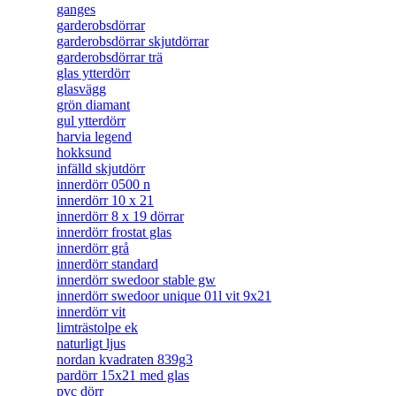
ganges
garderobsdörrar
garderobsdörrar skjutdörrar
garderobsdörrar trä
glas ytterdörr
glasvägg
grön diamant
gul ytterdörr
harvia legend
hokksund
infälld skjutdörr
innerdörr 0500 n
innerdörr 10 x 21
innerdörr 8 x 19 dörrar
innerdörr frostat glas
innerdörr grå
innerdörr standard
innerdörr swedoor stable gw
innerdörr swedoor unique 01l vit 9x21
innerdörr vit
limträstolpe ek
naturligt ljus
nordan kvadraten 839g3
pardörr 15x21 med glas
pvc dörr