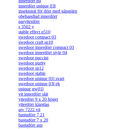
innerdörr trä
innerdörr unique 03l
insektsnät för dörr med gångjärn
obehandlad innerdörr
parytterdörr
s 3502 y
stable effect q510
swedoor compact 03
swedoor craft sp10
swedoor innerdörr compact 03
swedoor innerdörr style 04
swedoor puccini
swedoor purity
swedoor sp12
swedoor stable
swedoor unique 01l svart
swedoor unique 03l ek
unique gw01l
vit innerdörr slät
ytterdörr 9 x 20 höger
ytterdörr klarglas
arv 7222 vit
bastudörr 7 21
bastudörr 7 x 20
bastudörr asp