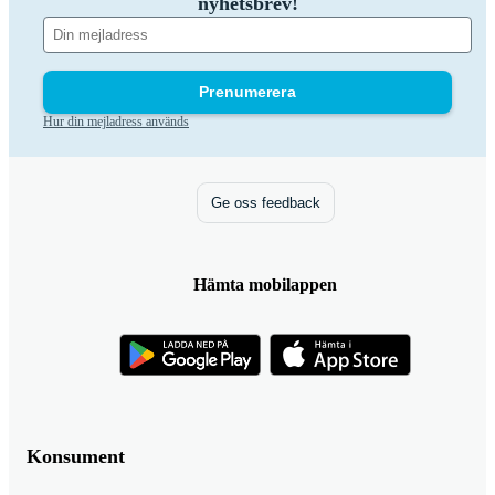
nyhetsbrev!
Prenumerera
Hur din mejladress används
Ge oss feedback
Hämta mobilappen
Konsument