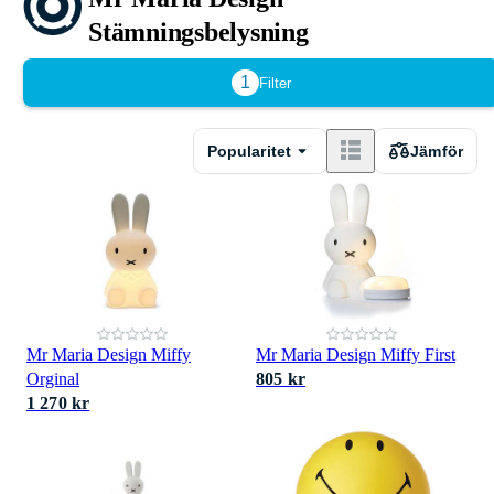
Stämningsbelysning
1
Filter
Popularitet
Jämför
Mr Maria Design Miffy
Mr Maria Design Miffy First
Orginal
805 kr
1 270 kr